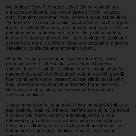
Metodologie Body Geometry: Lidské tělo se vyvinulo pro
chůzi, ne pro šlapání, což vede k ztrátě síly kvůli kolapsu
nohy, špatnému zarovnání nohy, kolene a kyčle, stejně jako k
"horké noze" v tradičních cyklistických botách. Torch 2.0, jako
každá bota Body Geometry, pomáhá tyto problémy řešit třemi
patentovanými technologiemi - Varus klín, podélná podpora
klenby & Metatarzální výstupek - které poskytují bezbolestné
zvýšení síly, které je ověřeno vědeckým testováním a dvěma
desetiletími dobře dokumentovaného výkonu.
Pohodlí: Pro bezpečné zapnutí využívá Torch 2.0 jediné
prémiové kolečko Li2 Boa dial s tkaničkami Dyneema
softlace, které se skládají z vlákna, které eliminuje zbytečné
natahování a používá měkké tkané vedení pro větší pohodlí.
Navíc plně perforovaný, bezešvý svršek eliminuje šití uvnitř
boty, které může způsobovat podráždění horní části nohy.
Bezešvý svršek je také plně laserově perforovaný pro
zvýšenou ventilaci.
Jistota mimo kolo: Velké gumové úchyty na podešvi špičky a
paty poskytují stabilní, přilnavou platformu pro plynulý přechod
z kola do vaší místní kavárny a dodávají jezdcům více
sebevědomí při odrazu od chodníku nebo při zastavení na
semaforu. Celkově gumové úchyty pomáhají botě chytit se
betonu pro bezstarostný, stabilizující pocit, když nejsou
zapnuté.