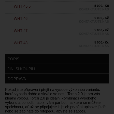
WHT 45.5
5 000,- Kč
KONTAKTUJTE NÁS
WHT 46
5 000,- Kč
KONTAKTUJTE NÁS
WHT 47
5 000,- Kč
KONTAKTUJTE NÁS
WHT 48
5 000,- Kč
KONTAKTUJTE NÁS
POPIS
JINÍ SI KOUPILI
DOPRAVA
Pokud jste připraveni přejít na vysoce výkonnou variantu,
která vypadá dobře a skvěle se nosí, Torch 2.0 je pro vás
ideální volbou. Torch 2.0 je ideální kombinací vysokého
výkonu a pohodlí, nabízí vám pár bot, na které se můžete
spolehnout, ať už se připojujete k jejich první skupinové jízdě
nebo se zapínáte do rotopedu, abyste se zapotili.