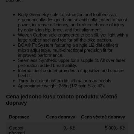
Body Geometry sole construction and footbeds are
ergonomically designed and scientifically tested to boost
power, increase efficiency, and reduce chance of injury
by optimizing hip, knee, and foot alignment.
Woven Carbon sole engineered to be stiff, yet light with a
large rubber heel and toe for off-the-bike traction.
BOA® Fit System featuring a single Li2 dial delivers
micro adjustable, multi-directional precision fit for
improved performance.
Seamless Synthetic upper for a supple fit. All over laser
perforation added breathability.
Internal heel counter provides a supportive and secure
heel fit.
Three-bolt cleat pattern fits all major road pedals.
Approximate weight: 268g (1/2 pair, Size 42).
Cena jednoho kusu tohoto produktu včetně
dopravy
Dopravce
Cena dopravy
Cena včetně dopravy
Osobní
0,- Kč
5 000,- Kč
převzetí