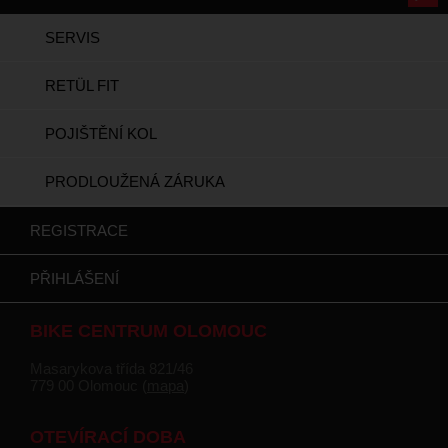
SERVIS
RETÜL FIT
POJIŠTĚNÍ KOL
PRODLOUŽENÁ ZÁRUKA
REGISTRACE
PŘIHLÁŠENÍ
BIKE CENTRUM OLOMOUC
Masarykova třída 821/46
779 00 Olomouc (
mapa
)
OTEVÍRACÍ DOBA