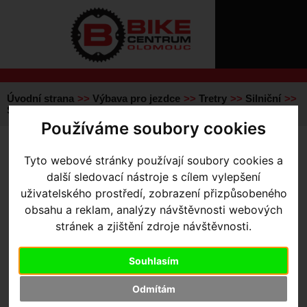
ÚVOD
NOVINKY
KONTAKT
O
NÁS
O
NÁKUPU
SLUŽBY
REGISTRACE
Úvodní strana
Výbava pro jezdce
Tretry
Silniční
PŘIHLÁŠ
Silniční
Torch 2 NEW
✖
Používáme soubory cookies
PŘIHLAŠOVAC
TORCH 2 NEW
- BLK 36
Tyto webové stránky používají soubory cookies a
HESLO
další sledovací nástroje s cílem vylepšení
ZTRATILI JST
uživatelského prostředí, zobrazení přizpůsobeného
obsahu a reklam, analýzy návštěvnosti webových
stránek a zjištění zdroje návštěvnosti.
Výrobce:
Specialized
Kód výrobce:
61023-3036
Skladem:
Ne
Souhlasím
Dodací lhůta:
kontaktujte nás
Záruční lhůta:
24 měsíců
Odmítám