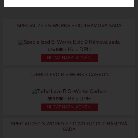
SPECIALIZED S-WORKS EPIC 9 RÁMOVÁ SADA
175 990
,- Kč s DPH
HLÍDAT NASKLADNĚNÍ
TURBO LEVO R S-WORKS CARBON
359 990
,- Kč s DPH
HLÍDAT NASKLADNĚNÍ
SPECIALIZED S-WORKS EPIC WORLD CUP RÁMOVÁ
SADA