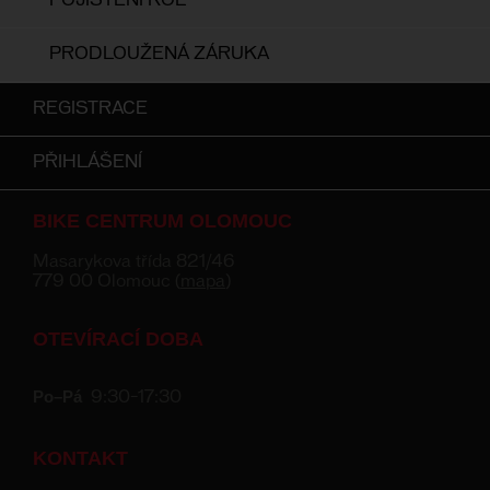
POJIŠTĚNÍ KOL
PRODLOUŽENÁ ZÁRUKA
REGISTRACE
PŘIHLÁŠENÍ
BIKE CENTRUM OLOMOUC
Masarykova třída 821/46
779 00 Olomouc (
mapa
)
OTEVÍRACÍ DOBA
Po–Pá
9:30–17:30
KONTAKT