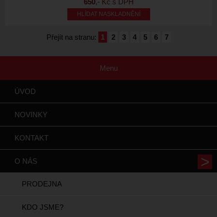
650
,- Kč s DPH
HLÍDAT NASKLADNĚNÍ
Přejít na stranu:
1
2
3
4
5
6
7
Menu
ÚVOD
NOVINKY
KONTAKT
O NÁS
PRODEJNA
KDO JSME?