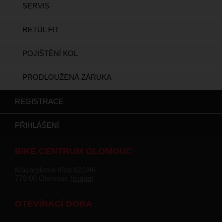
SERVIS
RETÜL FIT
POJIŠTĚNÍ KOL
PRODLOUŽENÁ ZÁRUKA
REGISTRACE
PŘIHLÁŠENÍ
BIKE CENTRUM OLOMOUC
Masarykova třída 821/46
779 00 Olomouc (
mapa
)
OTEVÍRACÍ DOBA