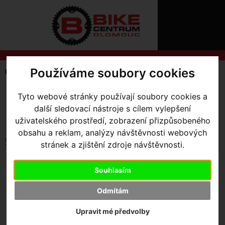
ÚVOD
NOVINKY
KONTAKT
O
NÁS
O
NÁKUPU
SLUŽBY
REGISTRACE
Používáme soubory cookies
Úvodní strana
Tipy na dárek
PŘIHLÁŠ
✖
SKLADEM V OLOMOUCI
Tyto webové stránky používají soubory cookies a
PŘIHLAŠOVAC
Seřadit podle:
další sledovací nástroje s cílem vylepšení
Ceny
Názvu
Data
HESLO
uživatelského prostředí, zobrazení přizpůsobeného
obsahu a reklam, analýzy návštěvnosti webových
ZTRATILI JST
Vybrat dle výrobce
stránek a zjištění zdroje návštěvnosti.
KŠILTOVKA CANNONDALE LIFESTYLE CLASSIC
JOKEY BLK
Souhlasím
Odmítám
1 099
,- Kč s DPH
Upravit mé předvolby