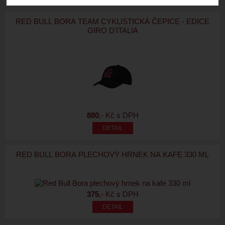
RED BULL BORA TEAM CYKLISTICKÁ ČEPICE - EDICE
GIRO D'ITALIA
880
,- Kč s DPH
RED BULL BORA PLECHOVÝ HRNEK NA KAFE 330 ML
375
,- Kč s DPH