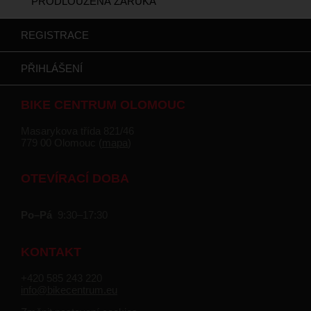
PRODLOUŽENÁ ZÁRUKA
REGISTRACE
PŘIHLÁŠENÍ
BIKE CENTRUM OLOMOUC
Masarykova třída 821/46
779 00 Olomouc (
mapa
)
OTEVÍRACÍ DOBA
Po–Pá
9:30–17:30
KONTAKT
+420 585 243 220
info@bikecentrum.eu