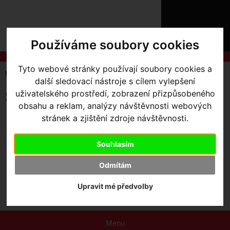
ÚVOD
NOVINKY
KONTAKT
O
Používáme soubory cookies
NÁS
O
NÁKUPU
SLUŽBY
Tyto webové stránky používají soubory cookies a
REGISTRACE
Úvodní strana
Služby
další sledovací nástroje s cílem vylepšení
PŘIHLÁŠ
✖
uživatelského prostředí, zobrazení přizpůsobeného
Služby
PŘIHLAŠOVAC
obsahu a reklam, analýzy návštěvnosti webových
stránek a zjištění zdroje návštěvnosti.
Retül Fit
HESLO
Servis
ZTRATILI JST
Souhlasím
Pojištění kol
Odmítám
Testovací program
Upravit mé předvolby
Prodloužená záruka
Menu