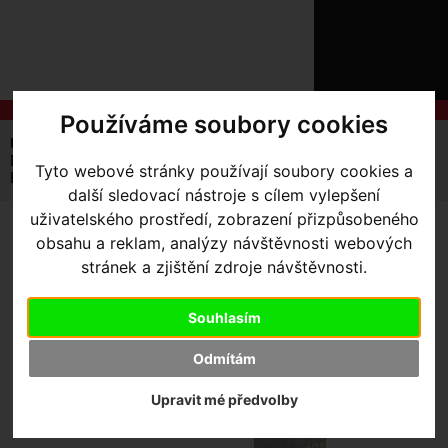
ÚVOD
NOVINKY
KONTAKT
O
NÁS
O
NÁKUPU
Používáme soubory cookies
SLUŽBY
REGISTRACE
Úvodní strana
Bazar
PŘIHLÁŠ
BAZAR - DIVERGE STR PRO - SRAM FORCE eTAP AXS/X01
Tyto webové stránky používají soubory cookies a
✖
EAGLE AXS VEL. 58
další sledovací nástroje s cílem vylepšení
PŘIHLAŠOVAC
uživatelského prostředí, zobrazení přizpůsobeného
HESLO
BAZAR - DIVERGE STR PRO
obsahu a reklam, analýzy návštěvnosti webových
stránek a zjištění zdroje návštěvnosti.
- SRAM FORCE ETAP
ZTRATILI JST
AXS/X01 EAGLE AXS VEL.
Souhlasím
58
Odmítám
Upravit mé předvolby
Akce -44 %