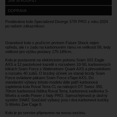
JINÍ SI KOUPILI
DOPRAVA
Prodáváme kolo Specialized Diverge STR PRO z roku 2024
po našem zákazníkovi.
Gravelové kolo s pružícím prvkem Future Shock nejen
vpředu, ale i v zadu na karbonovém rámu ve velikosti 58, tedy
velikost pro výšku postavy 175-189cm.
Kolo je postavené na elektrickém pohonu Sram X01 Eagle
AXS a 12 pastorkové kazetě s rozsahem 10-50, karbonových
klikách Sram Force s Wattmetrem Quark AXS a převodníkem
o rozsahu 40 zubů. O brzdný účinek se starají brzdy Sram
Force ovládané pákami Sram Force eTape AXS. Do
standardní výbavy tohoto modelu dále patří karbonová
zapletená kola Roval Terra CL na nábojích DT Swiss 350,
70mm karbonová řidítka Roval Terra, karbonová sedlovka S-
Works a sedlo Power z řady PRO. Samozřejmostí je úložný
systém SWAT. Součástí výbavy jsou i dva karbonové košíky
S-Works Zee Cage II.
Kolo je po servise připraveno na novou sezónu.