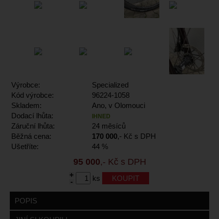
Výrobce:
Specialized
Kód výrobce:
96224-1058
Skladem:
Ano, v Olomouci
Dodací lhůta:
IHNED
Záruční lhůta:
24 měsíců
Běžná cena:
170 000
,- Kč s DPH
Ušetříte:
44 %
95 000
,- Kč s DPH
+
ks
-
POPIS