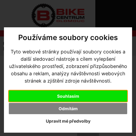
ÚVOD
NOVINKY
KONTAKT
O
NÁS
O
NÁKUPU
Používáme soubory cookies
SLUŽBY
REGISTRACE
Úvodní strana
Bazar
PŘIHLÁŠ
BAZAR - Tarmac SL6 Sport 2022 - 56cm Flo Red
Tyto webové stránky používají soubory cookies a
✖
další sledovací nástroje s cílem vylepšení
PŘIHLAŠOVAC
uživatelského prostředí, zobrazení přizpůsobeného
BAZAR - TARMAC SL6
HESLO
obsahu a reklam, analýzy návštěvnosti webových
SPORT 2022 - 56CM FLO
stránek a zjištění zdroje návštěvnosti.
ZTRATILI JST
RED
Souhlasím
Akce -66 %
Odmítám
Upravit mé předvolby