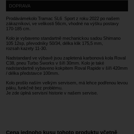
DOPRAVA
Prodávámekolo Tramac SL6 Sport z roku 2022 po našem
zákazníkovi, ve velikosti 56cm, vhodné na výšku postavy
170-185 cm.
Kolo je vybaveno standartně mechanickou sadou Shimano
105 12sp, převodníky 50/34, délka klik 175,5 mm,
rozsah kazety 11-30.
Nadstandard ve výbavě jsou zapletená karbonová kola Roval
C38, pneu Turbo Sworks v šíři 30mm. Kolo je také
nadstandartně vybaveno kokpitem Roval Rapide v šíři 420mm
/ délka představce 100mm.
Kolo prošlo naším velkým servisem, má lehce podřenou levou
páku, funkčně bez problému.
Je zde úplná servisní historie v našem servise.
Cena jednoho kusu tohoto produktu včetně