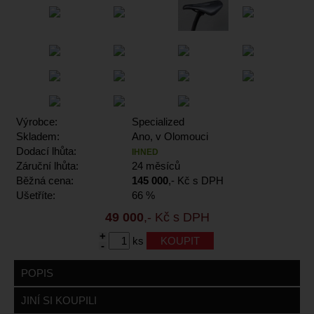
Výrobce:
Specialized
Skladem:
Ano, v Olomouci
Dodací lhůta:
IHNED
Záruční lhůta:
24 měsíců
Běžná cena:
145 000
,- Kč s DPH
Ušetříte:
66 %
49 000
,- Kč s DPH
+
ks
-
POPIS
JINÍ SI KOUPILI