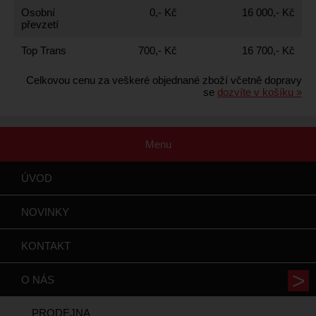
Osobní
0,- Kč
16 000,- Kč
převzetí
Top Trans
700,- Kč
16 700,- Kč
Celkovou cenu za veškeré objednané zboží včetně dopravy
se
dozvíte v košíku »
Menu
ÚVOD
NOVINKY
KONTAKT
O NÁS
PRODEJNA