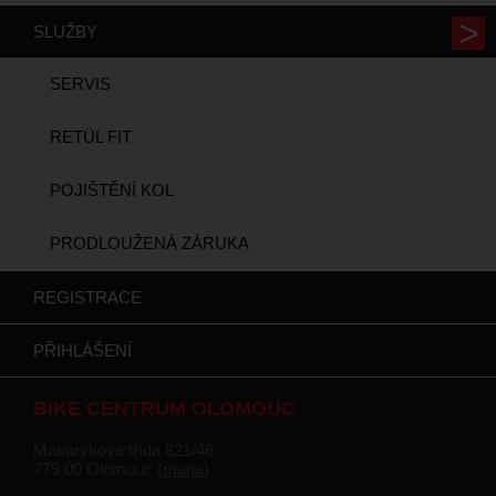
SLUŽBY
SERVIS
RETÜL FIT
POJIŠTĚNÍ KOL
PRODLOUŽENÁ ZÁRUKA
REGISTRACE
PŘIHLÁŠENÍ
BIKE CENTRUM OLOMOUC
Masarykova třída 821/46
779 00 Olomouc (
mapa
)