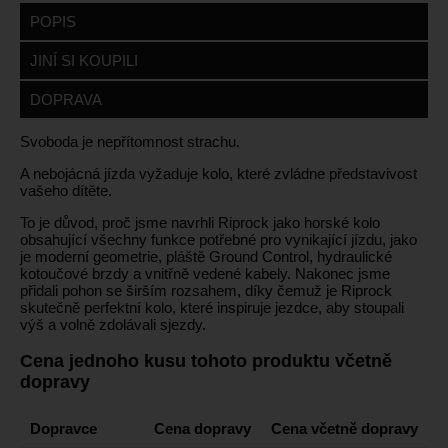
POPIS
JINÍ SI KOUPILI
DOPRAVA
Svoboda je nepřítomnost strachu.
A nebojácná jízda vyžaduje kolo, které zvládne představivost
vašeho dítěte.
To je důvod, proč jsme navrhli Riprock jako horské kolo
obsahující všechny funkce potřebné pro vynikající jízdu, jako
je moderní geometrie, pláště Ground Control, hydraulické
kotoučové brzdy a vnitřně vedené kabely. Nakonec jsme
přidali pohon se širším rozsahem, díky čemuž je Riprock
skutečně perfektní kolo, které inspiruje jezdce, aby stoupali
výš a volně zdolávali sjezdy.
Cena jednoho kusu tohoto produktu včetně
dopravy
Dopravce
Cena dopravy
Cena včetně dopravy