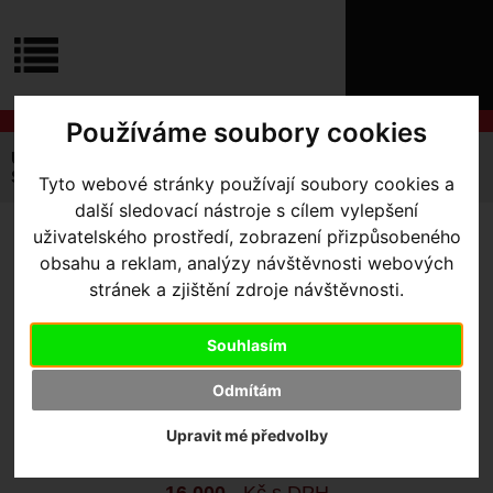
ÚVOD
NOVINKY
KONTAKT
O
NÁS
O
Používáme soubory cookies
NÁKUPU
SLUŽBY
REGISTRACE
Úvodní strana
Kola Dětská
20" (105-119 cm)
PŘIHLÁŠ
Specialized Riprock 20
Riprock 20
Tyto webové stránky používají soubory cookies a
✖
další sledovací nástroje s cílem vylepšení
PŘIHLAŠOVAC
uživatelského prostředí, zobrazení přizpůsobeného
RIPROCK 20
- GLOSS OASIS
HESLO
obsahu a reklam, analýzy návštěvnosti webových
/ BLACK
stránek a zjištění zdroje návštěvnosti.
ZTRATILI JST
Souhlasím
Výrobce:
Specialized
Kód výrobce:
96522-8109
Odmítám
Skladem:
Ano, v Olomouci
Dodací lhůta:
Upravit mé předvolby
IHNED
Záruční lhůta:
24 měsíců
16 000
,- Kč s DPH