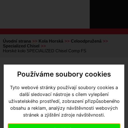
ÚVOD
NOVINKY
KONTAKT
O
NÁS
O
NÁKUPU
SLUŽBY
REGISTRACE
Úvodní strana
Kola Horská
Celoodpružená
PŘIHLÁŠ
Specialized Chisel
✖
Horské kolo SPECIALIZED Chisel Comp FS
PŘIHLAŠOVAC
HESLO
HORSKÉ KOLO
Používáme soubory cookies
SPECIALIZED CHISEL COMP
ZTRATILI JST
Tyto webové stránky používají soubory cookies a
FS
- Gloss Ion/ Smoke Liquid
další sledovací nástroje s cílem vylepšení
Metal XS
uživatelského prostředí, zobrazení přizpůsobeného
obsahu a reklam, analýzy návštěvnosti webových
stránek a zjištění zdroje návštěvnosti.
Výrobce:
Specialized
Kód výrobce:
93825-5201