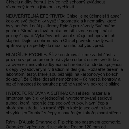
Chiselu a díky čemuž je více než schopný zvládnout
různorodý terén s jistotou a rychlostí.
NEUVĚŘITELNÁ EFEKTIVITA: Chisel je nejúčinnější šlapací
kolo ve své třídě díky využití geometrie a kinematiky, které
byly součástí naší platformy Epic 8 pro závody Světového
poháru. Strmá sedlová trubka umístí jezdce do optimální
polohy šlapání. Vyladěný anti-squat snižuje pohupování při
šlapání. Dejte to dohromady a Chisel převede každý watt
aplikovaný na pedály do maximálního pohybu vpřed.
HLADŠÍ JE RYCHLEJŠÍ: Zkonstruovali jsme zadní část s
pružnou vzpěrou pro nejlepší výkon odpružení ve své třídě a
zároveň eliminovali nadbytečnou hmotnost a údržbu spojenou
s čepy vyžadovanými v tradičním designu. Rozsáhlé terénní a
laboratorní testy, které jsou běžnější na karbonových kolech,
dokazují, že Chisel dosáhl nemožného – účinnosti, kontroly a
nízké hmotnosti konstrukce pružné vzpěry v pokročilé slitině.
HYDROFORMOVANÁ SLITINA: Chisel šetří materiál a
hmotnost navíc díky jednodílné hydroformované sedlové
trubce, která integruje čep sedlové trubky, hlavní čep a
skořepinu středu. Na tradičnějším kole je sedlová trubka
obvykle jen "trubka" s čepy a navařenými skořepinami středu.
Rám - D'Alusio Smartweld, Flip chip pro nastavení geometrie.
Odpružení vpředu zajišťuje vidlice Recon 120 mm od