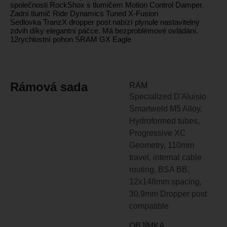
společnosti RockShox s tlumičem Motion Control Damper.
Zadní tlumič Ride Dynamics Tuned X-Fusion
Sedlovka TranzX dropper post nabízí plynule nastavitelný
zdvih díky elegantní páčce. Má bezproblémové ovládání.
12rychlostní pohon SRAM GX Eagle
Rámová sada
RÁM
Specialized D'Aluisio
Smartweld M5 Alloy,
Hydroformed tubes,
Progressive XC
Geometry, 110mm
travel, internal cable
routing, BSA BB,
12x148mm spacing,
30.9mm Dropper post
compatible
OBJÍMKA