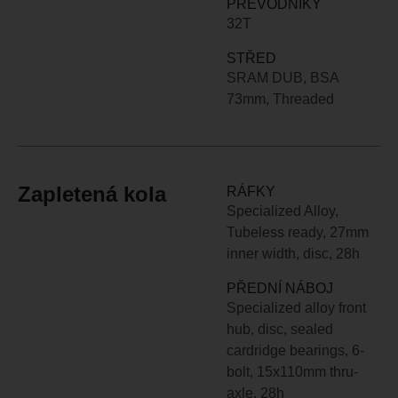
PŘEVODNÍKY
32T
STŘED
SRAM DUB, BSA
73mm, Threaded
Zapletená kola
RÁFKY
Specialized Alloy,
Tubeless ready, 27mm
inner width, disc, 28h
PŘEDNÍ NÁBOJ
Specialized alloy front
hub, disc, sealed
cardridge bearings, 6-
bolt, 15x110mm thru-
axle, 28h