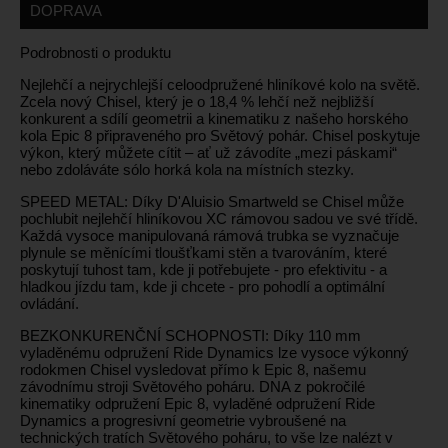
DOPRAVA
Podrobnosti o produktu
Nejlehčí a nejrychlejší celoodpružené hliníkové kolo na světě.
Zcela nový Chisel, který je o 18,4 % lehčí než nejbližší
konkurent a sdílí geometrii a kinematiku z našeho horského
kola Epic 8 připraveného pro Světový pohár. Chisel poskytuje
výkon, který můžete cítit – ať už závodíte „mezi páskami“
nebo zdoláváte sólo horká kola na místních stezky.
SPEED METAL: Díky D'Aluisio Smartweld se Chisel může
pochlubit nejlehčí hliníkovou XC rámovou sadou ve své třídě.
Každá vysoce manipulovaná rámová trubka se vyznačuje
plynule se měnícími tloušťkami stěn a tvarováním, které
poskytují tuhost tam, kde ji potřebujete - pro efektivitu - a
hladkou jízdu tam, kde ji chcete - pro pohodlí a optimální
ovládání.
BEZKONKURENČNÍ SCHOPNOSTI: Díky 110 mm
vyladěnému odpružení Ride Dynamics lze vysoce výkonný
rodokmen Chisel vysledovat přímo k Epic 8, našemu
závodnímu stroji Světového poháru. DNA z pokročilé
kinematiky odpružení Epic 8, vyladěné odpružení Ride
Dynamics a progresivní geometrie vybroušené na
technických tratích Světového poháru, to vše lze nalézt v