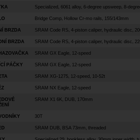
TKA
Specialized, 6061 alloy, 6-degree upsweep, 8-deg
LO
Bridge Comp, Hollow Cr-mo rails, 155/143mm
NÍ BRZDA
SRAM Code RS, 4-piston caliper, hydraulic disc, 
DNÍ BRZDA
SRAM Code RS, 4-piston caliper, hydraulic disc, 
HAZOVAČKA
SRAM GX Eagle, 12-speed
ÍCÍ PÁČKY
SRAM GX Eagle, 12-speed
ETA
SRAM XG-1275, 12-speed, 10-52t
ĚZ
SRAM NX Eagle, 12-speed
EDOVÉ
SRAM X1 6K, DUB, 170mm
ŽENÍ
VODNÍKY
30T
ED
SRAM DUB, BSA 73mm, threaded
KY
Specialized 29, hookless alloy, 30mm inner width, 