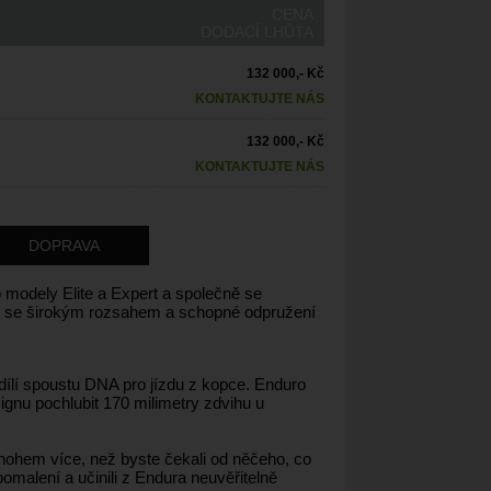
CENA
DODACÍ LHŮTA
132 000,- Kč
KONTAKTUJTE NÁS
132 000,- Kč
KONTAKTUJTE NÁS
DOPRAVA
modely Elite a Expert a společně se
1x se širokým rozsahem a schopné odpružení
dílí spoustu DNA pro jízdu z kopce. Enduro
gnu pochlubit 170 milimetry zdvihu u
nohem více, než byste čekali od něčeho, co
omalení a učinili z Endura neuvěřitelně