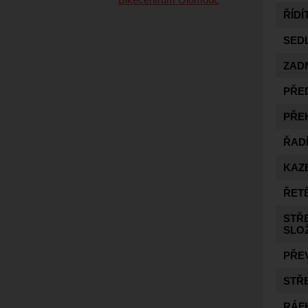
ŘÍDÍ
SED
ZAD
PŘE
PŘE
ŘAD
KAZ
ŘET
STŘ
SLO
PŘE
STŘ
RÁF