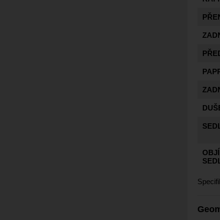
PŘE
ZAD
PŘE
PAP
ZADN
DUŠ
SED
OBJ
SED
Specif
Geom