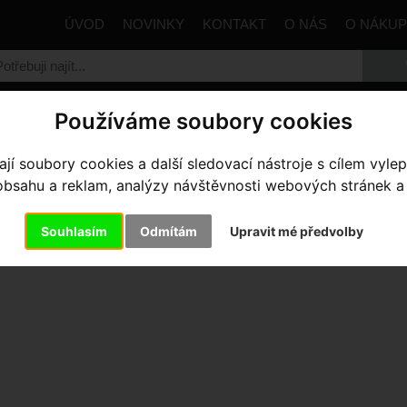
ÚVOD
NOVINKY
KONTAKT
O NÁS
O NÁKU
Používáme soubory cookies
trana
Kola Horská
Celoodpružená
Specialized Enduro
í soubory cookies a další sledovací nástroje s cílem vylep
sahu a reklam, analýzy návštěvnosti webových stránek a z
DURO COMP
- GLOSS REDWOO
Souhlasím
Odmítám
Upravit mé předvolby