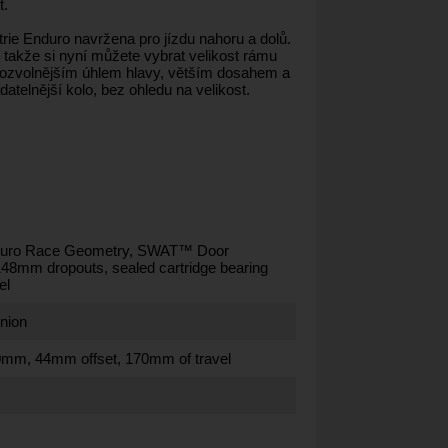
t.
trie Enduro navržena pro jízdu nahoru a dolů.
 takže si nyní můžete vybrat velikost rámu
 s pozvolnějším úhlem hlavy, větším dosahem a
datelnější kolo, bez ohledu na velikost.
nduro Race Geometry, SWAT™ Door
2x148mm dropouts, sealed cartridge bearing
el
nion
mm, 44mm offset, 170mm of travel