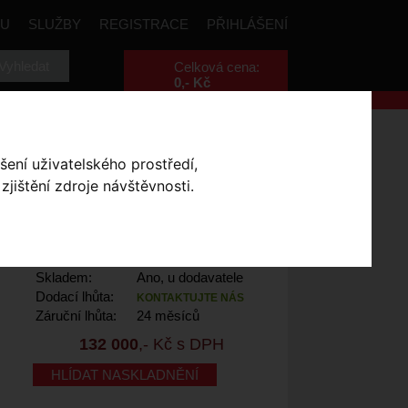
PU
SLUŽBY
REGISTRACE
PŘIHLÁŠENÍ
Celková cena:
0
,- Kč
Enduro Comp
šení uživatelského prostředí,
jištění zdroje návštěvnosti.
D/ SMOKE S2
Výrobce:
Specialized
Kód výrobce:
93622-5002
Skladem:
Ano, u dodavatele
Dodací lhůta:
KONTAKTUJTE NÁS
Záruční lhůta:
24 měsíců
132 000
,- Kč s DPH
HLÍDAT NASKLADNĚNÍ