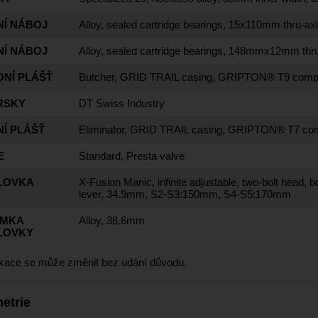
NÍ NÁBOJ
Alloy, sealed cartridge bearings, 15x110mm thru-ax
NÍ NÁBOJ
Alloy, sealed cartridge bearings, 148mmx12mm thru
DNÍ PLÁŠŤ
Butcher, GRID TRAIL casing, GRIPTON® T9 compo
RSKY
DT Swiss Industry
Í PLÁŠŤ
Eliminator, GRID TRAIL casing, GRIPTON® T7 co
E
Standard, Presta valve
LOVKA
X-Fusion Manic, infinite adjustable, two-bolt head,
lever, 34.9mm, S2-S3:150mm, S4-S5:170mm
ÍMKA
Alloy, 38.6mm
LOVKY
ikace se může změnit bez udání důvodu.
etrie