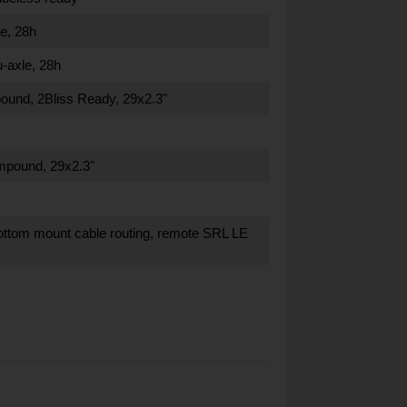
le, 28h
-axle, 28h
und, 2Bliss Ready, 29x2.3"
mpound, 29x2.3"
 bottom mount cable routing, remote SRL LE