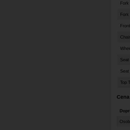
Fork 
Fork
Fron
Chai
Whee
Seat
Seat
Top T
Cena
Dopr
Osobn