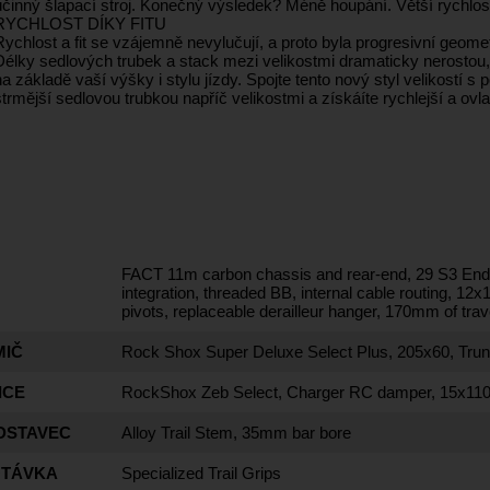
účinný šlapací stroj. Konečný výsledek? Méně houpání. Větší rychlos
RYCHLOST DÍKY FITU
Rychlost a fit se vzájemně nevylučují, a proto byla progresivní geome
Délky sedlových trubek a stack mezi velikostmi dramaticky nerostou,
na základě vaší výšky i stylu jízdy. Spojte tento nový styl velikostí
strmější sedlovou trubkou napříč velikostmi a získáíte rychlejší a ovla
FACT 11m carbon chassis and rear-end, 29 S3 E
integration, threaded BB, internal cable routing, 1
pivots, replaceable derailleur hanger, 170mm of trav
MIČ
Rock Shox Super Deluxe Select Plus, 205x60, Trun
ICE
RockShox Zeb Select, Charger RC damper, 15x110
DSTAVEC
Alloy Trail Stem, 35mm bar bore
TÁVKA
Specialized Trail Grips