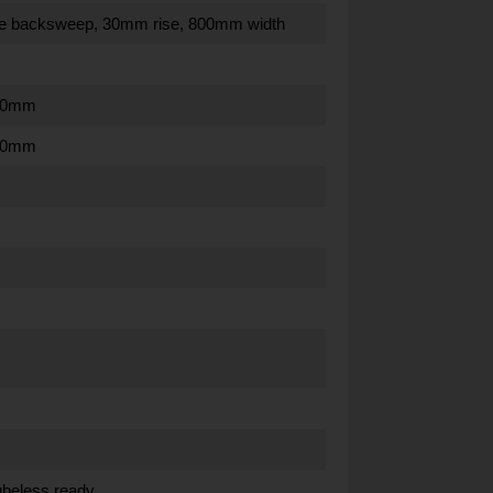
ree backsweep, 30mm rise, 800mm width
200mm
220mm
tubeless ready