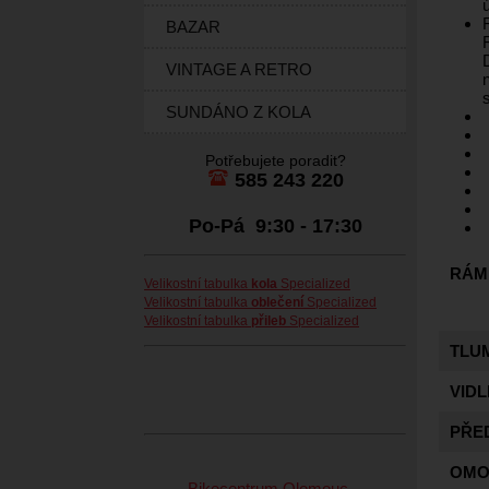
BAZAR
VINTAGE A RETRO
SUNDÁNO Z KOLA
Potřebujete poradit?
585 243 220
Po-Pá 9:30 - 17:30
RÁM
Velikostní tabulka
kola
Specialized
Velikostní tabulka
oblečení
Specialized
Velikostní tabulka
přileb
Specialized
TLU
VIDL
PŘE
OMO
Bikecentrum Olomouc