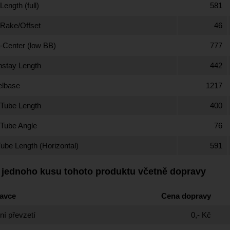
Length (full)
581
 Rake/Offset
46
t-Center (low BB)
777
nstay Length
442
lbase
1217
 Tube Length
400
 Tube Angle
76
ube Length (Horizontal)
591
 jednoho kusu tohoto produktu včetně dopravy
avce
Cena dopravy
í převzetí
0,- Kč