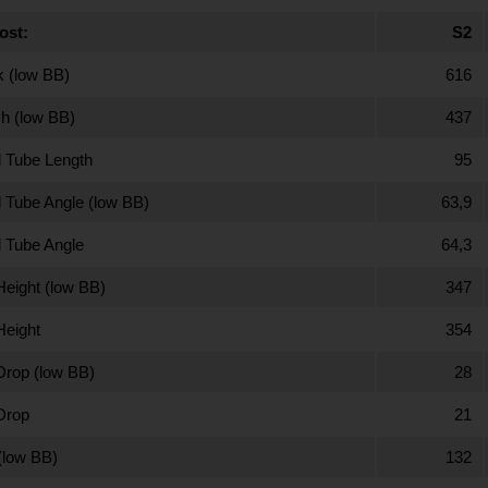
ost:
S2
k (low BB)
616
h (low BB)
437
 Tube Length
95
 Tube Angle (low BB)
63,9
 Tube Angle
64,3
Height (low BB)
347
Height
354
Drop (low BB)
28
Drop
21
 (low BB)
132