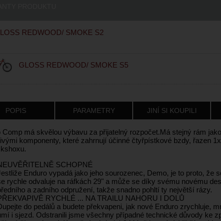
ANTY PRODUKTU
LOSS REDWOOD/ SMOKE S2
GLOSS REDWOOD/ SMOKE S5
POPIS
PARAMETRY
JINÍ SI KOUPILI
 Comp má skvělou výbavu za přijatelný rozpočet.Má stejný rám jako 
livými komponenty, které zahrnují účinné čtyřpístkové bzdy, řazen 
kshoxu.
NEUVĚŘITELNĚ SCHOPNÉ
Jestliže Enduro vypadá jako jeho sourozenec, Demo, je to proto, že s
se rychle odvaluje na ráfkách 29" a může se díky svému novému desi
předního a zadního odpružení, takže snadno pohltí ty největší rázy.
PŘEKVAPIVĚ RYCHLÉ ... NA TRAILU NAHORU I DOLŮ
Dupejte do pedálů a budete překvapeni, jak nové Enduro zrychluje, m
umí i sjezd. Odstranili jsme všechny případné technické důvody ke zp