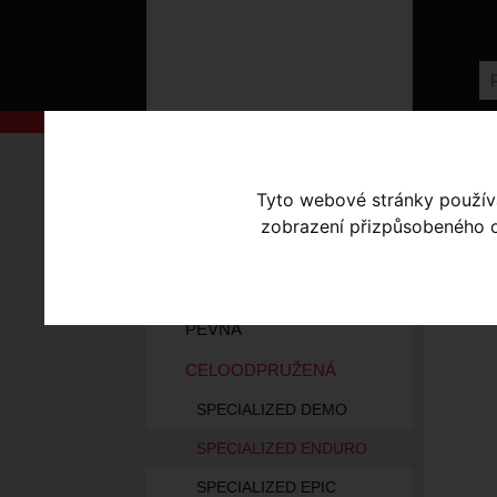
AKCE
Úvodní s
Tyto webové stránky používaj
KOLA S-WORKS
zobrazení přizpůsobeného ob
EN
ELEKTROKOLA
KOLA HORSKÁ
PEVNÁ
CELOODPRUŽENÁ
SPECIALIZED DEMO
SPECIALIZED ENDURO
SPECIALIZED EPIC