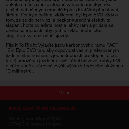
čekala na čerpání ze stojanů zaměstnaneckých kol
plných nabušených modelů Epic s kratšími představci,
širšími řídítky a delšími vidlicemi, byl Epic EVO vždy o
tom, že se do něj vložila bezkonkurenční efektivita
šlapání, hbitá ovladatelnost a lehký rám a přidala se
dávka schopností, aby rychle zvládl technické
singletracky a náročné sjezdy.
Flip It To Rip It: Vylaďte jízdu karbonového rámu FACT
12m Epic EVO tak, aby odpovídal vašim preferovaným
jízdním vlastnostem, s jednoduchostí překlopení čipu,
který umožňuje jezdcům zvýšit úhel hlavové trubky EVO
o půl stupně a zároveň zvýšit výšku středového složení o
10 milimetrů .
Menu
BIKE CENTRUM OLOMOUC
Masarykova třída 821/46
779 00 Olomouc (
mapa
)