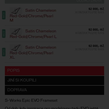
DODACÍ LHŮTA
92 000,- Kč
Satin Chameleon
KONTAKTUJTE NÁS
AKCE
Red-Gold/Chrome/Pearl
M
92 000,- Kč
Satin Chameleon
AKCE
KONTAKTUJTE NÁS
Red-Gold/Chrome/Pearl L
92 000,- Kč
Satin Chameleon
KONTAKTUJTE NÁS
AKCE
Red-Gold/Chrome/Pearl
XL
POPIS
JINÍ SI KOUPILI
DOPRAVA
S-Works Epic EVO Frameset
Od dob, kdy inspirace pro modelovou řadu EVO ještě