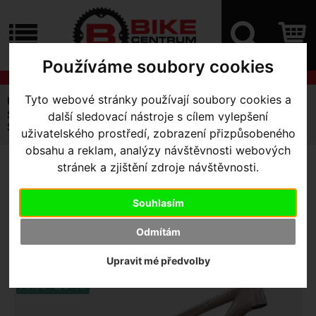
ÚVOD
NOVINKY
KONTAKT
O
Používáme soubory cookies
NÁS
O
NÁKUPU
SLUŽBY
REGISTRACE
Tyto webové stránky používají soubory cookies a
Úvodní strana
Kola Horská
Celoodpružená
PŘIHLÁ
Specialized Epic
další sledovací nástroje s cílem vylepšení
✖
Specialized S-Works Epic EVO rámová sada
uživatelského prostředí, zobrazení přizpůsobeného
PŘIHLAŠOVAC
obsahu a reklam, analýzy návštěvnosti webových
stránek a zjištění zdroje návštěvnosti.
HESL
SPECIALIZED S-WORKS
EPIC EVO RÁMOVÁ SADA
-
ZTRATILI JS
Souhlasím
Satin Chameleon Red-
Odmítám
Gold/Chrome/Pearl M
Upravit mé předvolby
Akce -20 %