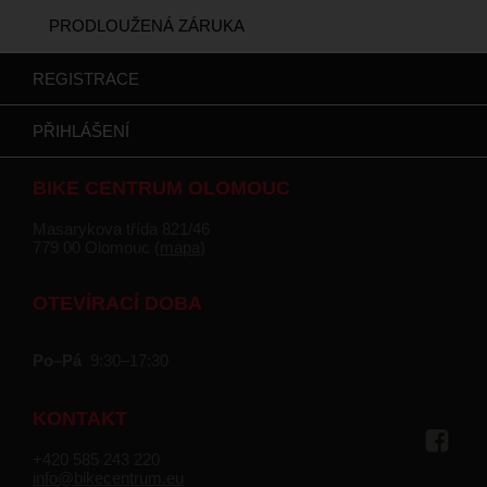
PRODLOUŽENÁ ZÁRUKA
REGISTRACE
PŘIHLÁŠENÍ
BIKE CENTRUM OLOMOUC
Masarykova třída 821/46
779 00 Olomouc (
mapa
)
OTEVÍRACÍ DOBA
Po–Pá
9:30–17:30
KONTAKT
+420 585 243 220
info@bikecentrum.eu