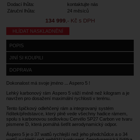
Dodací lhůta:
kontaktujte nás
Záruční lhůta:
24 měsíců
134 999
,- Kč s DPH
HLÍDAT NASKLADNĚNÍ
POPIS
JINÍ SI KOUPILI
DOPRAVA
Dokonalost má svoje jméno ... Aspero 5 !
Lehký karbonový rám Aspero 5 váží méně než kilogram a je
navržen pro dosažení maximální rychlosti v terénu.
Tento špičkový odlehčený rám a integrovaný systém
řídítek/představce, který plně vede všechny hadice rámem,
spolu s karbonovou sedlovkou Cervélo SP27 Carbon ve tvaru
písmene D, která pomáhá šetřit aerodynamický odpor.
Áspero 5 je o 37 wattů rychlejší než jeho předchůdce a o 34
wattů rychlejší než nejbližší konkurent. Aerodynamická řídítka