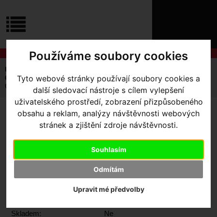
ÚVOD
NOVINKY
KONTAKT
O
NÁS
O
Používáme soubory cookies
NÁKUPU
SLUŽBY
REGISTRACE
Úvodní strana
Kola Silniční a Gravel
Gravel / Cx
PŘIHLÁŠ
Tyto webové stránky používají soubory cookies a
Cervélo Áspero
✖
Cervélo Áspero 5 gravel rámový set Five Black
další sledovací nástroje s cílem vylepšení
PŘIHLAŠOVAC
uživatelského prostředí, zobrazení přizpůsobeného
obsahu a reklam, analýzy návštěvnosti webových
HESLO
CERVÉLO ÁSPERO 5
stránek a zjištění zdroje návštěvnosti.
GRAVEL RÁMOVÝ SET FIVE
ZTRATILI JST
BLACK
Souhlasím
Odmítám
Upravit mé předvolby
Výrobce:
Cervelo
Skladem:
Ne