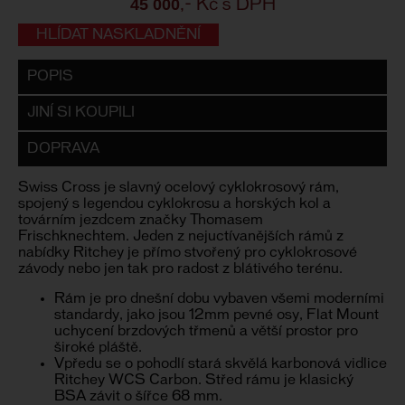
45 000
,- Kč s DPH
HLÍDAT NASKLADNĚNÍ
POPIS
JINÍ SI KOUPILI
DOPRAVA
Swiss Cross je slavný ocelový cyklokrosový rám,
spojený s legendou cyklokrosu a horských kol a
továrním jezdcem značky Thomasem
Frischknechtem. Jeden z nejuctívanějších rámů z
nabídky Ritchey je přímo stvořený pro cyklokrosové
závody nebo jen tak pro radost z blátivého terénu.
Rám je pro dnešní dobu vybaven všemi moderními
standardy, jako jsou 12mm pevné osy, Flat Mount
uchycení brzdových třmenů a větší prostor pro
široké pláště.
Vpředu se o pohodlí stará skvělá karbonová vidlice
Ritchey WCS Carbon. Střed rámu je klasický
BSA závit o šířce 68 mm.