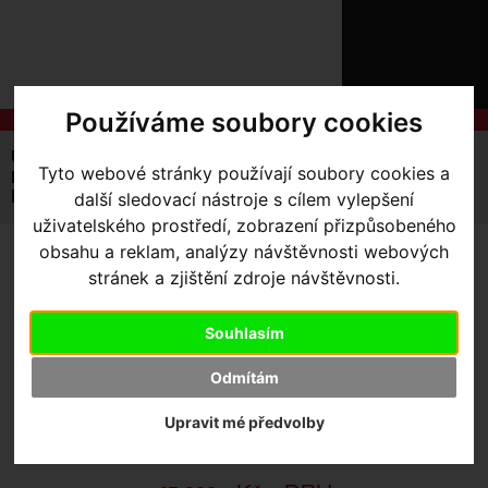
ÚVOD
NOVINKY
KONTAKT
O
NÁS
O
Používáme soubory cookies
NÁKUPU
SLUŽBY
REGISTRACE
Úvodní strana
Kola Silniční a Gravel
Gravel / Cx
Tyto webové stránky používají soubory cookies a
PŘIHLÁ
Ritchey SwissCross
✖
další sledovací nástroje s cílem vylepšení
Ritchey Rám Swiss Cross White XL
PŘIHLAŠOVAC
uživatelského prostředí, zobrazení přizpůsobeného
obsahu a reklam, analýzy návštěvnosti webových
HESL
RITCHEY RÁM SWISS
stránek a zjištění zdroje návštěvnosti.
CROSS WHITE XL
ZTRATILI JS
Souhlasím
Odmítám
Výrobce:
Ritchey
Skladem:
Ne
Upravit mé předvolby
Dodací lhůta:
kontaktujte nás
Záruční lhůta:
24 měsíců