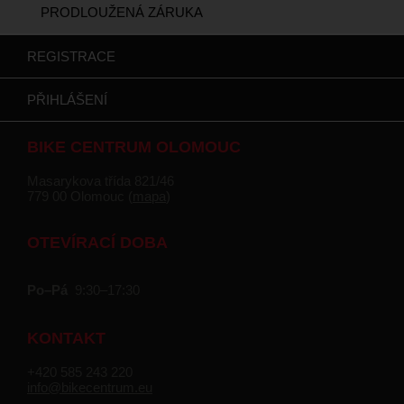
PRODLOUŽENÁ ZÁRUKA
REGISTRACE
PŘIHLÁŠENÍ
BIKE CENTRUM OLOMOUC
Masarykova třída 821/46
779 00 Olomouc (
mapa
)
OTEVÍRACÍ DOBA
Po–Pá
9:30–17:30
KONTAKT
+420 585 243 220
info@bikecentrum.eu