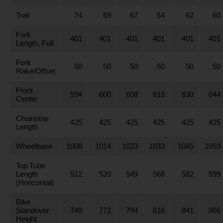
Trail
74
69
67
64
62
60
Fork
401
401
401
401
401
401
Length, Full
Fork
50
50
50
50
50
50
Rake/Offset
Front
594
600
608
618
630
644
Center
Chainstay
425
425
425
425
425
425
Length
Wheelbase
1008
1014
1023
1033
1045
1059
Top Tube
Length
512
539
549
568
582
599
(Horizontal)
Bike
Standover
749
772
794
816
841
866
Height