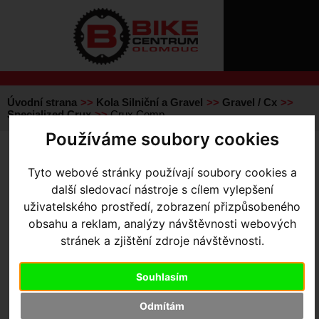
ÚVOD
NOVINKY
KONTAKT
O
NÁS
O
NÁKUPU
SLUŽBY
REGISTRACE
Úvodní strana
Kola Silniční a Gravel
Gravel / Cx
PŘIHLÁŠ
Specialized Crux
Crux Comp
✖
Používáme soubory cookies
PŘIHLAŠOVAC
CRUX COMP
- Gloss Arctic
HESLO
Tyto webové stránky používají soubory cookies a
Blue/Tarmac Black 49
další sledovací nástroje s cílem vylepšení
ZTRATILI JST
uživatelského prostředí, zobrazení přizpůsobeného
obsahu a reklam, analýzy návštěvnosti webových
stránek a zjištění zdroje návštěvnosti.
Souhlasím
Výrobce:
Specialized
Odmítám