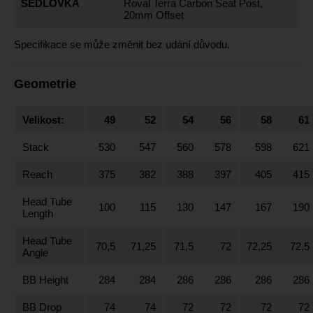
SEDLOVKA
Roval Terra Carbon Seat Post,
20mm Offset
Specifikace se může změnit bez udání důvodu.
Geometrie
Velikost:
49
52
54
56
58
61
Stack
530
547
560
578
598
621
Reach
375
382
388
397
405
415
Head Tube
100
115
130
147
167
190
Length
Head Tube
70,5
71,25
71,5
72
72,25
72,5
Angle
BB Height
284
284
286
286
286
286
BB Drop
74
74
72
72
72
72