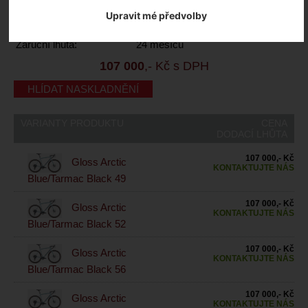
Kód výrobce:
91422-5049
Upravit mé předvolby
Skladem:
Ano, u dodavatele
Dodací lhůta:
KONTAKTUJTE NÁS
Záruční lhůta:
24 měsíců
107 000
,- Kč s DPH
HLÍDAT NASKLADNĚNÍ
VARIANTY PRODUKTU
CENA
DODACÍ LHŮTA
107 000,- Kč
Gloss Arctic
KONTAKTUJTE NÁS
Blue/Tarmac Black 49
107 000,- Kč
Gloss Arctic
KONTAKTUJTE NÁS
Blue/Tarmac Black 52
107 000,- Kč
Gloss Arctic
KONTAKTUJTE NÁS
Blue/Tarmac Black 56
107 000,- Kč
Gloss Arctic
KONTAKTUJTE NÁS