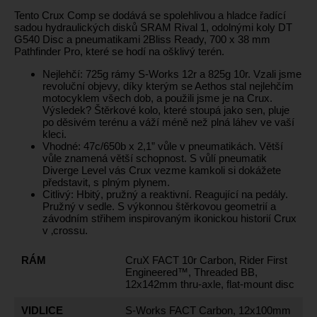
Tento Crux Comp se dodává se spolehlivou a hladce řadící
sadou hydraulických disků SRAM Rival 1, odolnými koly DT
G540 Disc a pneumatikami 2Bliss Ready, 700 x 38 mm
Pathfinder Pro, které se hodí na ošklivý terén.
Nejlehčí: 725g rámy S-Works 12r a 825g 10r. Vzali jsme
revoluční objevy, díky kterým se Aethos stal nejlehčím
motocyklem všech dob, a použili jsme je na Crux.
Výsledek? Štěrkové kolo, které stoupá jako sen, pluje
po děsivém terénu a váží méně než plná láhev ve vaší
kleci.
Vhodné: 47c/650b x 2,1” vůle v pneumatikách. Větší
vůle znamená větší schopnost. S vůlí pneumatik
Diverge Level vás Crux vezme kamkoli si dokážete
představit, s plným plynem.
Citlivý: Hbitý, pružný a reaktivní. Reagující na pedály.
Pružný v sedle. S výkonnou štěrkovou geometrií a
závodním střihem inspirovaným ikonickou historií Crux
v ‚crossu.
RÁM
CruX FACT 10r Carbon, Rider First
Engineered™, Threaded BB,
12x142mm thru-axle, flat-mount disc
VIDLICE
S-Works FACT Carbon, 12x100mm