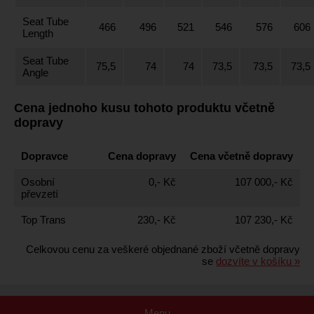
Seat Tube
466
496
521
546
576
606
Length
Seat Tube
75,5
74
74
73,5
73,5
73,5
Angle
Cena jednoho kusu tohoto produktu včetně
dopravy
Dopravce
Cena dopravy
Cena včetně dopravy
Osobní
0,- Kč
107 000,- Kč
převzetí
Top Trans
230,- Kč
107 230,- Kč
Celkovou cenu za veškeré objednané zboží včetně dopravy
se
dozvíte v košíku »
Menu