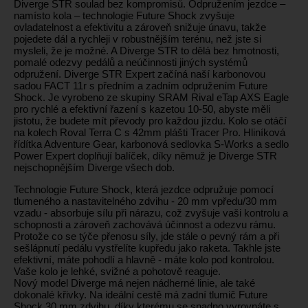
Diverge STR soulad bez kompromisů. Odpružením jezdce –
namísto kola – technologie Future Shock zvyšuje
ovladatelnost a efektivitu a zároveň snižuje únavu, takže
pojedete dál a rychleji v robustnějším terénu, než jste si
mysleli, že je možné. A Diverge STR to dělá bez hmotnosti,
pomalé odezvy pedálů a neúčinnosti jiných systémů
odpružení. Diverge STR Expert začíná naší karbonovou
sadou FACT 11r s předním a zadním odpružením Future
Shock. Je vyrobeno ze skupiny SRAM Rival eTap AXS Eagle
pro rychlé a efektivní řazení s kazetou 10-50, abyste měli
jistotu, že budete mít převody pro každou jízdu. Kolo se otáčí
na kolech Roval Terra C s 42mm plášti Tracer Pro. Hliníková
řídítka Adventure Gear, karbonová sedlovka S-Works a sedlo
Power Expert doplňují balíček, díky němuž je Diverge STR
nejschopnějším Diverge všech dob.
Technologie Future Shock, která jezdce odpružuje pomocí
tlumeného a nastavitelného zdvihu - 20 mm vpředu/30 mm
vzadu - absorbuje sílu při nárazu, což zvyšuje vaši kontrolu a
schopnosti a zároveň zachovává účinnost a odezvu rámu.
Protože co se týče přenosu síly, jde stále o pevný rám a při
sešlápnutí pedálu vystřelíte kupředu jako raketa. Takhle jste
efektivní, máte pohodlí a hlavně - máte kolo pod kontrolou.
Vaše kolo je lehké, svižné a pohotově reaguje.
Nový model Diverge má nejen nádherné linie, ale také
dokonalé křivky. Na ideální cestě má zadní tlumič Future
Shock 30 mm zdvihu, díky kterému se snadno vyrovnáte s