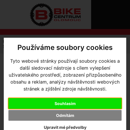
ÚVOD
NOVINKY
KONTAKT
O
NÁS
O
NÁKUPU
SLUŽBY
REGISTRACE
Úvodní strana
Kola Silniční a Gravel
Gravel / Cx
Používáme soubory cookies
PŘIHLÁŠ
Specialized Diverge
Diverge STR Expert
✖
PŘIHLAŠOVAC
Tyto webové stránky používají soubory cookies a
DIVERGE STR EXPERT
-
další sledovací nástroje s cílem vylepšení
HESLO
Satin Harvest Gold/Gold
uživatelského prostředí, zobrazení přizpůsobeného
ZTRATILI JST
obsahu a reklam, analýzy návštěvnosti webových
Ghost Pearl 56
stránek a zjištění zdroje návštěvnosti.
Akce -21 %
Souhlasím
Odmítám
Výrobce:
Specialized
Kód výrobce:
96223-3156
Upravit mé předvolby
Skladem:
Ne