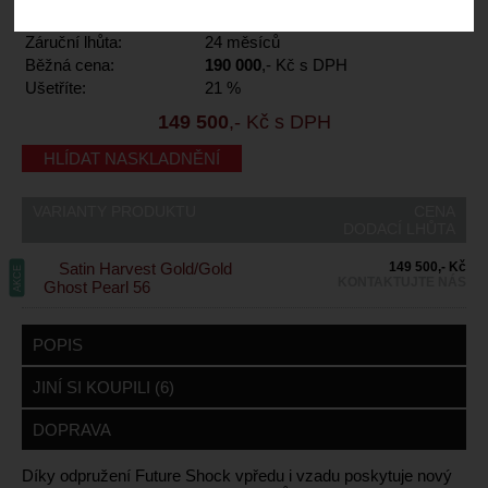
Dodací lhůta:
kontaktujte nás
Záruční lhůta:
24 měsíců
Běžná cena:
190 000
,- Kč s DPH
Ušetříte:
21 %
149 500
,- Kč s DPH
HLÍDAT NASKLADNĚNÍ
VARIANTY PRODUKTU
CENA
DODACÍ LHŮTA
Satin Harvest Gold/Gold
149 500,- Kč
AKCE
KONTAKTUJTE NÁS
Ghost Pearl 56
POPIS
JINÍ SI KOUPILI (6)
DOPRAVA
Díky odpružení Future Shock vpředu i vzadu poskytuje nový