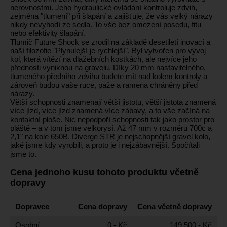
nerovnostmi. Jeho hydraulické ovládání kontroluje zdvih,
zejména "tlumení" při šlapání a zajišťuje, že vás velký nárazy
nikdy nevyhodí ze sedla. To vše bez omezení posedu, fitu
nebo efektivity šlapání.
Tlumič Future Shock se zrodil na základě desetiletí inovací a
naší filozofie "Plynulejší je rychlejší". Byl vytvořen pro vývoj
kol, která vítězí na dlažebních kostkách, ale nejvíce jeho
přednosti vyniknou na gravelu. Díky 20 mm nastavitelného,
tlumeného předního zdvihu budete mít nad kolem kontroly a
zároveň budou vaše ruce, paže a ramena chráněny před
nárazy.
Větší schopnosti znamenají větší jistotu, větší jistota znamená
více jízd, více jízd znamená více zábavy, a to vše začíná na
kontaktní ploše. Nic nepodpoří schopnosti tak jako prostor pro
pláště – a v tom jsme velkorysí. Až 47 mm v rozměru 700c a
2,1" na kole 650B. Diverge STR je nejschopnější gravel kolo,
jaké jsme kdy vyrobili, a proto je i nejzábavnější. Spočítali
jsme to.
Cena jednoho kusu tohoto produktu včetně
dopravy
Dopravce
Cena dopravy
Cena včetně dopravy
Osobní
0,- Kč
149 500,- Kč