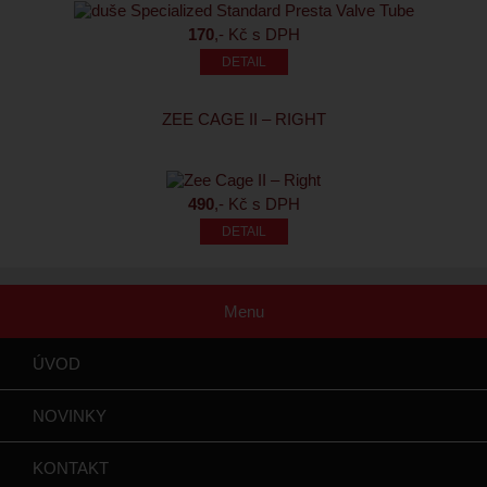
170
,- Kč s DPH
ZEE CAGE II – RIGHT
490
,- Kč s DPH
Menu
ÚVOD
NOVINKY
KONTAKT