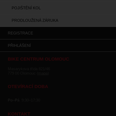
POJIŠTĚNÍ KOL
PRODLOUŽENÁ ZÁRUKA
REGISTRACE
PŘIHLÁŠENÍ
BIKE CENTRUM OLOMOUC
Masarykova třída 821/46
779 00 Olomouc (
mapa
)
OTEVÍRACÍ DOBA
Po–Pá
9:30–17:30
KONTAKT