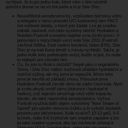
rychlosti. Je tu jen jedno kolo, které vám v této sezóně
pomůže dostat se na vrchol pódia a to je Shiv Disc.
Neuvěřitelně aerodynamický, uzpůsoben bočnímu větru
a nelegální v rámci pravidel UCI karbonový rám FACT
má veškeré detaily, o které jste žádali. Lze jej snadno
zabalit, nastavit, má naše systémy úložišť Hydration a
Nutrition Fuelcell a snadno najdete svou jízdní pozici. V
porovnání s nejrychlejší verzí kola Shiv 2011 (Fuelcell,
zavřená řídítka, čisté vedení bovdenů, bidon BTA), Shiv
Disc je na trati Kona téměř o minutu rychlejší. Takže, je
jedno kolik toho potřebujete uvézt, buďte si jisti, že máte
to nejlepší pro závodní den.
Co, že jste to říkali o úložišti? Stejně jako u originálního
Shiva, i Shiv Disc nabízí možnosti ukládání hydratační a
nutriční výživy, ale my jsme je nepoužili. Místo toho
jsme je navrhli od základů znovu. Přesunuli jsme
Hydration Fuelcell zevnitř rámu do zadní části kola. Nyní
je zcela ukrytý uvnitř rámu (dokonce i hydratační
hadice), což nejenže umožňuje vézt větší kapacitu
tekutin, ale také napomáhá aerodynamice. Výživa
Fuelcell využívá další objem vytvořený "New Shape of
Speed" pro spodní rámovou trubku a to vytváří dostatek
prostoru pro občerstvení. Kolik svačin? 10-12 gelů, 4-5
tyčinek, nebo 5-6 žvýkaček tam snadno zapadne a lze
jej také snadno vyjmout, aby byl zachován přístup k
Shimano Di2 A-Junction Box, nebo setu na opravu