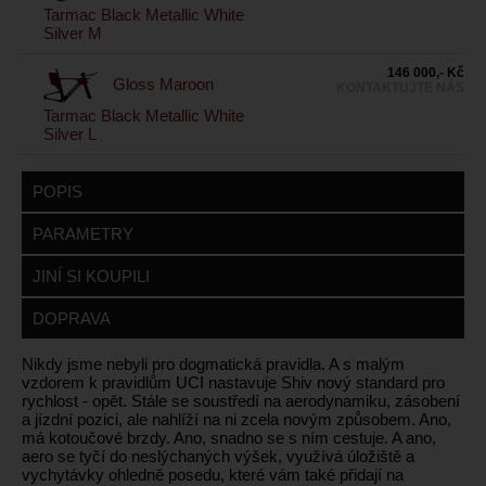
Tarmac Black Metallic White
Silver M
146 000,- Kč
Gloss Maroon
KONTAKTUJTE NÁS
Tarmac Black Metallic White
Silver L
POPIS
PARAMETRY
JINÍ SI KOUPILI
DOPRAVA
Nikdy jsme nebyli pro dogmatická pravidla. A s malým
vzdorem k pravidlům UCI nastavuje Shiv nový standard pro
rychlost - opět. Stále se soustředí na aerodynamiku, zásobení
a jízdní pozici, ale nahlíží na ni zcela novým způsobem. Ano,
má kotoučové brzdy. Ano, snadno se s ním cestuje. A ano,
aero se tyčí do neslýchaných výšek, využívá úložiště a
vychytávky ohledně posedu, které vám také přidají na