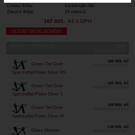
Dodací lhůta:
kontaktujte nás
Záruční lhůta:
24 měsíců
167 000
,- Kč s DPH
HLÍDAT NASKLADNĚNÍ
VARIANTY PRODUKTU
CENA
DODACÍ LHŮTA
166 999,- Kč
Green Tint Over
KONTAKTUJTE NÁS
Spectraflair/Flake Silver XS
166 999,- Kč
Green Tint Over
KONTAKTUJTE NÁS
Spectraflair/Flake Silver S
166 999,- Kč
Green Tint Over
KONTAKTUJTE NÁS
Spectraflair/Flake Silver M
146 000,- Kč
Gloss Maroon
KONTAKTUJTE NÁS