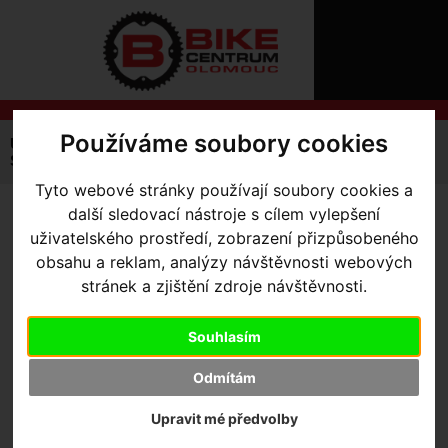
ÚVOD
NOVINKY
KONTAKT
O
NÁS
O
NÁKUPU
SLUŽBY
Používáme soubory cookies
REGISTRACE
Úvodní strana
Kola Silniční a Gravel
Triatlon
PŘIHLÁŠ
Shiv
S-Works Shiv Disc Module
✖
Tyto webové stránky používají soubory cookies a
PŘIHLAŠOVAC
další sledovací nástroje s cílem vylepšení
S-WORKS SHIV DISC
HESLO
uživatelského prostředí, zobrazení přizpůsobeného
MODULE
-
obsahu a reklam, analýzy návštěvnosti webových
ZTRATILI JST
stránek a zjištění zdroje návštěvnosti.
Carbon/Holographic Foil XS
Souhlasím
Odmítám
Výrobce:
Specialized
Upravit mé předvolby
Kód výrobce:
Skladem:
Ne