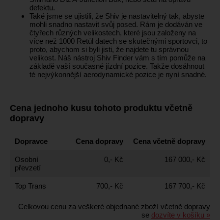
defektu.
Také jsme se ujistili, že Shiv je nastavitelný tak, abyste
mohli snadno nastavit svůj posed. Rám je dodáván ve
čtyřech různých velikostech, které jsou založeny na
více než 1000 Retül datech se skutečnými sportovci, to
proto, abychom si byli jisti, že najdete tu správnou
velikost. Náš nástroj Shiv Finder vám s tím pomůže na
základě vaší současné jízdní pozice. Takže dosáhnout
té nejvýkonnější aerodynamické pozice je nyní snadné.
Cena jednoho kusu tohoto produktu včetně
dopravy
Dopravce
Cena dopravy
Cena včetně dopravy
Osobní
0,- Kč
167 000,- Kč
převzetí
Top Trans
700,- Kč
167 700,- Kč
Celkovou cenu za veškeré objednané zboží včetně dopravy
se
dozvíte v košíku »