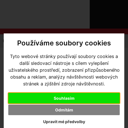
ÚVOD
NOVINKY
KONTAKT
O
NÁS
O
NÁKUPU
SLUŽBY
REGISTRACE
Úvodní strana
Tipy na dárek
Dárkový poukaz
Používáme soubory cookies
PŘIHLÁŠ
✖
Tyto webové stránky používají soubory cookies a
PŘIHLAŠOVAC
DÁRKOVÝ POUKAZ
-
další sledovací nástroje s cílem vylepšení
HESLO
Dárkový poukaz 3 000 Kč
uživatelského prostředí, zobrazení přizpůsobeného
obsahu a reklam, analýzy návštěvnosti webových
ZTRATILI JST
stránek a zjištění zdroje návštěvnosti.
Výrobce:
Bikecentrum
Skladem:
Ano, v Olomouci
Souhlasím
Dodací lhůta:
IHNED
Záruční lhůta:
24 měsíců
Odmítám
3 000
,- Kč s DPH
Upravit mé předvolby
+
ks