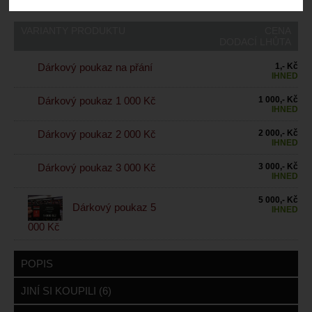
-
VARIANTY PRODUKTU
CENA
DODACÍ LHŮTA
Dárkový poukaz na přání
1,- Kč
IHNED
Dárkový poukaz 1 000 Kč
1 000,- Kč
IHNED
Dárkový poukaz 2 000 Kč
2 000,- Kč
IHNED
Dárkový poukaz 3 000 Kč
3 000,- Kč
IHNED
5 000,- Kč
Dárkový poukaz 5
IHNED
000 Kč
POPIS
JINÍ SI KOUPILI (6)