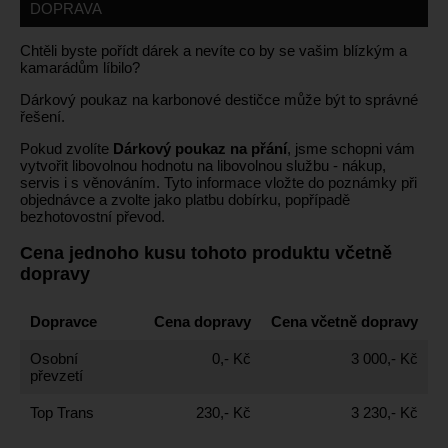
DOPRAVA
Chtěli byste pořídt dárek a nevíte co by se vašim blízkým a
kamarádům líbilo?
Dárkový poukaz na karbonové destičce může být to správné
řešení.
Pokud zvolíte
Dárkový poukaz na přání
, jsme schopni vám
vytvořit libovolnou hodnotu na libovolnou službu - nákup,
servis i s věnováním. Tyto informace vložte do poznámky při
objednávce a zvolte jako platbu dobírku, popřípadě
bezhotovostní převod.
Cena jednoho kusu tohoto produktu včetně
dopravy
Dopravce
Cena dopravy
Cena včetně dopravy
Osobní
0,- Kč
3 000,- Kč
převzetí
Top Trans
230,- Kč
3 230,- Kč