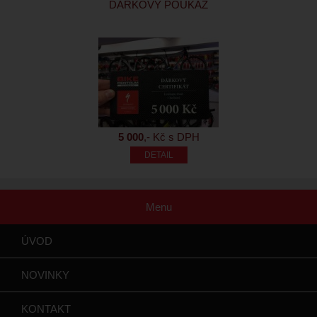
DÁRKOVÝ POUKAZ
5 000
,- Kč s DPH
Menu
ÚVOD
NOVINKY
KONTAKT