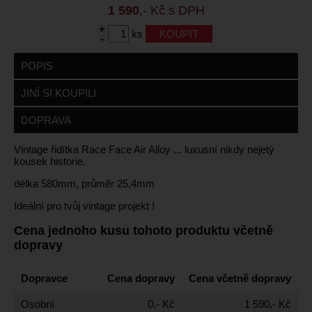
1 590
,- Kč s DPH
+
ks
-
POPIS
JINÍ SI KOUPILI
DOPRAVA
Vintage řidítka Race Face Air Alloy ... luxusní nikdy nejetý
kousek historie.
délka 580mm, průměr 25,4mm
Ideální pro tvůj vintage projekt !
Cena jednoho kusu tohoto produktu včetně
dopravy
Dopravce
Cena dopravy
Cena včetně dopravy
Osobní
0,- Kč
1 590,- Kč