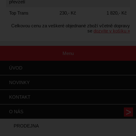
převzetí
Top Trans
230,- Kč
1 820,- Kč
Celkovou cenu za veškeré objednané zboží včetně dopravy
se
dozvíte v košíku »
Menu
ÚVOD
NOVINKY
KONTAKT
O NÁS
PRODEJNA