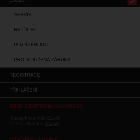
SERVIS
RETÜL FIT
POJIŠTĚNÍ KOL
PRODLOUŽENÁ ZÁRUKA
REGISTRACE
PŘIHLÁŠENÍ
BIKE CENTRUM OLOMOUC
Masarykova třída 821/46
779 00 Olomouc (
mapa
)
OTEVÍRACÍ DOBA