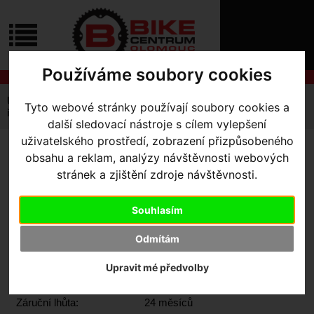
ÚVOD
NOVINKY
KONTAKT
O
NÁS
O
Používáme soubory cookies
NÁKUPU
SLUŽBY
REGISTRACE
Úvodní strana
Vintage a Retro
Tyto webové stránky používají soubory cookies a
PŘIHLÁŠ
řidítka Race Face Air Alloy vintage
další sledovací nástroje s cílem vylepšení
✖
PŘIHLAŠOVAC
uživatelského prostředí, zobrazení přizpůsobeného
ŘIDÍTKA RACE FACE AIR
obsahu a reklam, analýzy návštěvnosti webových
HESLO
stránek a zjištění zdroje návštěvnosti.
ALLOY VINTAGE
ZTRATILI JST
Souhlasím
Odmítám
Výrobce:
Race Face
Upravit mé předvolby
Skladem:
Ano, v Olomouci
Dodací lhůta:
IHNED
Záruční lhůta:
24 měsíců