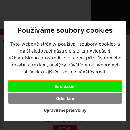
ÚVOD
NOVINKY
KONTAKT
O
NÁS
O
Používáme soubory cookies
NÁKUPU
SLUŽBY
REGISTRACE
Úvodní strana
Kola Silniční a Gravel
Silnice
Tyto webové stránky používají soubory cookies a
PŘIHLÁŠ
Cervélo S5
další sledovací nástroje s cílem vylepšení
✖
PŘIHLAŠOVAC
uživatelského prostředí, zobrazení přizpůsobeného
SKLADEM V OLOMOUCI
obsahu a reklam, analýzy návštěvnosti webových
Seřadit podle:
HESLO
stránek a zjištění zdroje návštěvnosti.
Ceny
Názvu
Data
ZTRATILI JST
Souhlasím
Vybrat dle výrobce
CERVÉLO S5 2026 SRAM FORCE AXS 56CM
Odmítám
Upravit mé předvolby
,- Kč s DPH
249 999