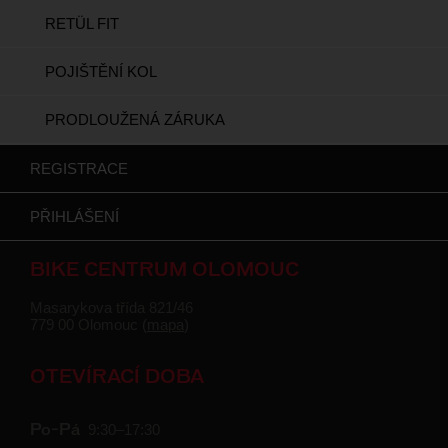
RETÜL FIT
POJIŠTĚNÍ KOL
PRODLOUŽENÁ ZÁRUKA
REGISTRACE
PŘIHLÁŠENÍ
BIKE CENTRUM OLOMOUC
Masarykova třída 821/46
779 00 Olomouc (
mapa
)
OTEVÍRACÍ DOBA
9:30–17:30
Po–Pá