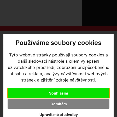
ÚVOD
NOVINKY
KONTAKT
O
NÁS
O
NÁKUPU
SLUŽBY
REGISTRACE
Úvodní strana
Vyhledávání
Používáme soubory cookies
PŘIHLÁŠ
Vyhledávané slovo:
cervélo
✖
PŘIHLAŠOVAC
Tyto webové stránky používají soubory cookies a
SKLADEM V OLOMOUCI
další sledovací nástroje s cílem vylepšení
HESLO
Seřadit podle:
uživatelského prostředí, zobrazení přizpůsobeného
Ceny
Názvu
Data
ZTRATILI JST
obsahu a reklam, analýzy návštěvnosti webových
stránek a zjištění zdroje návštěvnosti.
Vybrat dle výrobce
CERVELO CALEDONIA-5 RIVAL AXS - RIVAL AXS -
Souhlasím
FIVE BLACK 54
Odmítám
Upravit mé předvolby
149 999
,- Kč s DPH