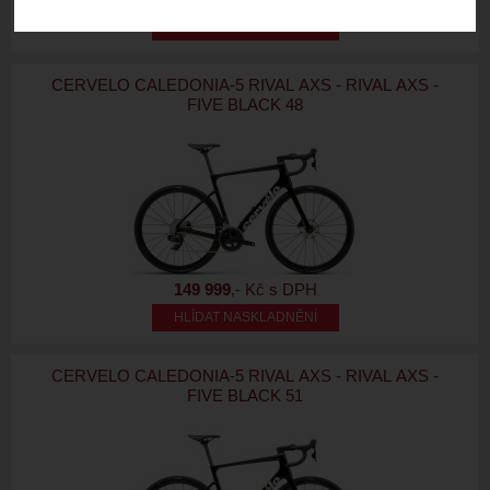
HLÍDAT NASKLADNĚNÍ
CERVELO CALEDONIA-5 RIVAL AXS - RIVAL AXS -
FIVE BLACK 48
149 999
,- Kč s DPH
HLÍDAT NASKLADNĚNÍ
CERVELO CALEDONIA-5 RIVAL AXS - RIVAL AXS -
FIVE BLACK 51