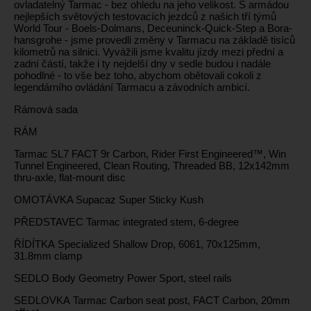
ovladatelný Tarmac - bez ohledu na jeho velikost. S armádou
nejlepších světových testovacích jezdců z našich tří týmů
World Tour - Boels-Dolmans, Deceuninck-Quick-Step a Bora-
hansgrohe - jsme provedli změny v Tarmacu na základě tisíců
kilometrů na silnici. Vyvážili jsme kvalitu jízdy mezi přední a
zadní částí, takže i ty nejdelší dny v sedle budou i nadále
pohodlné - to vše bez toho, abychom obětovali cokoli z
legendárního ovládání Tarmacu a závodních ambicí.
Rámová sada
RÁM
Tarmac SL7 FACT 9r Carbon, Rider First Engineered™, Win
Tunnel Engineered, Clean Routing, Threaded BB, 12x142mm
thru-axle, flat-mount disc
OMOTÁVKA Supacaz Super Sticky Kush
PŘEDSTAVEC Tarmac integrated stem, 6-degree
ŘÍDÍTKA Specialized Shallow Drop, 6061, 70x125mm,
31.8mm clamp
SEDLO Body Geometry Power Sport, steel rails
SEDLOVKA Tarmac Carbon seat post, FACT Carbon, 20mm