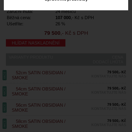
Dodací lhůta:
kontaktujte nás
Záruční lhůta:
24 měsíců
Běžná cena:
107 000
,- Kč s DPH
Ušetříte:
26 %
79 500
,- Kč s DPH
HLÍDAT NASKLADNĚNÍ
VARIANTY PRODUKTU
CENA
DODACÍ LHŮTA
52cm SATIN OBSIDIAN /
79 500,- Kč
AKCE
KONTAKTUJTE NÁS
SMOKE
54cm SATIN OBSIDIAN /
79 500,- Kč
AKCE
KONTAKTUJTE NÁS
SMOKE
56cm SATIN OBSIDIAN /
79 500,- Kč
AKCE
KONTAKTUJTE NÁS
SMOKE
58cm SATIN OBSIDIAN /
79 500,- Kč
AKCE
KONTAKTUJTE NÁS
SMOKE