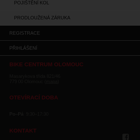
POJIŠTĚNÍ KOL
PRODLOUŽENÁ ZÁRUKA
REGISTRACE
PŘIHLÁŠENÍ
BIKE CENTRUM OLOMOUC
Masarykova třída 821/46
779 00 Olomouc (
mapa
)
OTEVÍRACÍ DOBA
Po–Pá
9:30–17:30
KONTAKT