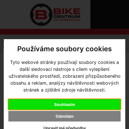
ÚVOD
NOVINKY
KONTAKT
O
NÁS
O
NÁKUPU
SLUŽBY
REGISTRACE
Úvodní strana
Kola Silniční a Gravel
Silnice
PŘIHLÁŠ
Specialized Tarmac
Tarmac SL7 Comp - Shimano 105 Di2
Používáme soubory cookies
✖
PŘIHLAŠOVAC
Tyto webové stránky používají soubory cookies a
TARMAC SL7 COMP -
HESLO
další sledovací nástroje s cílem vylepšení
SHIMANO 105 DI2
- 52cm
uživatelského prostředí, zobrazení přizpůsobeného
ZTRATILI JST
obsahu a reklam, analýzy návštěvnosti webových
SATIN OBSIDIAN / SMOKE
stránek a zjištění zdroje návštěvnosti.
Akce -26 %
Souhlasím
Výrobce:
Specialized
Odmítám
Kód výrobce:
90624-5052
Skladem:
Ne
Upravit mé předvolby