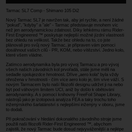
Tarmac SL7 Comp - Shimano 105 Di2
Nový Tarmac SL7 je navržen tak, aby jel rychle, a není žádné
"pokud", "kdyby" a "ale" - Tarmac představuje mnohem víc
než jen aerodynamickou zdatnost. Díky lehkému rámu Rider-
First Engineered ™ poskytuje nejlepší možné jízdní vlastnosti
bez ohledu na velikost. Takže bez ohledu na to, co jste
plánovali pro svůj nový Tarmac, je připraven vám pomoci
dosáhnout vašich cílů - PR, KOM, nebo vítězství. Jedno kolo,
které všem vládne.
Zatímco aerodynamika byla pro vývoj Tarmacu a pro vývoj
všech našich závodních kol prvořadá, stále jsme měli na
sedadle spolujezdce hmotnost. Dříve „aero kola“ byla vždy
ohrožena v hmotnosti - čím více aero kolo je, tím víve váží. S
novým Tarmacem bylo naší filozofií designu udržet ji na nebo
být pod váhovým limitem UCI, aniž by došlo k obětování
aerodynamiky. A s pomocí knihovny FreeFoil Shape Library,
nástrojů jako je izotopová analýza FEA a taky trochu toho
inženýrského šarlatánství s nejlepšími inženýry v oboru, jsme
to dodali.
Při pokračování v hledání dokonalého závodního stroje jsme
použili naši filozofii Rider-First Engineered ™, abychom
zajistili, že nový Tarmac bude dosud nejvyváženější a nejlépe