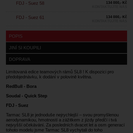
FDJ - Suez 58
134 000,- Kč
KONTAKTUJTE NÁS
FDJ - Suez 61
134 000,- Kč
KONTAKTUJTE NÁS
POPIS
JINÍ SI KOUPILI
DOPRAVA
Limitovaná edice teamových rámů SL8 ! K dispozici pro
předobjednávku, k dodání v polovině května.
RedBull - Bora
Soudal - Quick Step
FDJ - Suez
Tarmac SL8 je jednoduše nejrychlejší – svou promyšlenou
aerodynamikou, hmotností a zážitkem z jízdy předčí i tvá
nejvyšší očekávání. Za posledních dvacet let a osm generací
tohoto modelu jsme Tarmac SL8 vychytali do toho