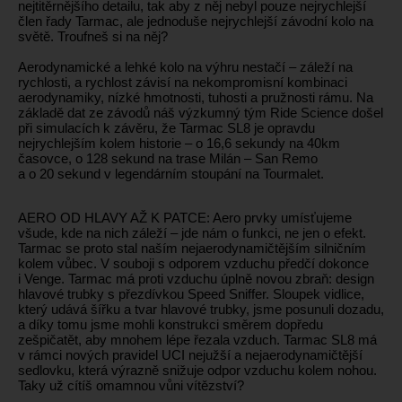
nejtitěrnějšího detailu, tak aby z něj nebyl pouze nejrychlejší
člen řady Tarmac, ale jednoduše nejrychlejší závodní kolo na
světě. Troufneš si na něj?
Aerodynamické a lehké kolo na výhru nestačí – záleží na
rychlosti, a rychlost závisí na nekompromisní kombinaci
aerodynamiky, nízké hmotnosti, tuhosti a pružnosti rámu. Na
základě dat ze závodů náš výzkumný tým Ride Science došel
při simulacích k závěru, že Tarmac SL8 je opravdu
nejrychlejším kolem historie – o 16,6 sekundy na 40km
časovce, o 128 sekund na trase Milán – San Remo
a o 20 sekund v legendárním stoupání na Tourmalet.
AERO OD HLAVY AŽ K PATCE: Aero prvky umísťujeme
všude, kde na nich záleží – jde nám o funkci, ne jen o efekt.
Tarmac se proto stal naším nejaerodynamičtějším silničním
kolem vůbec. V souboji s odporem vzduchu předčí dokonce
i Venge. Tarmac má proti vzduchu úplně novou zbraň: design
hlavové trubky s přezdívkou Speed Sniffer. Sloupek vidlice,
který udává šířku a tvar hlavové trubky, jsme posunuli dozadu,
a díky tomu jsme mohli konstrukci směrem dopředu
zešpičatět, aby mnohem lépe řezala vzduch. Tarmac SL8 má
v rámci nových pravidel UCI nejužší a nejaerodynamičtější
sedlovku, která výrazně snižuje odpor vzduchu kolem nohou.
Taky už cítíš omamnou vůni vítězství?