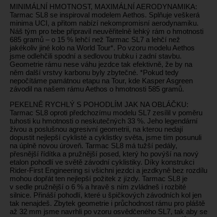
MINIMÁLNÍ HMOTNOST, MAXIMÁLNÍ AERODYNAMIKA:
Tarmac SL8 se inspiroval modelem Aethos. Splňuje veškerá
minima UCI, a přitom nabízí nekompromisní aerodynamiku.
Náš tým pro tebe připravil neuvěřitelně lehký rám o hmotnosti
685 gramů – o 15 % lehčí než Tarmac SL7 a lehčí než
jakékoliv jiné kolo na World Tour*. Po vzoru modelu Aethos
jsme odlehčili spodní a sedlovou trubku i zadní stavbu.
Geometrie rámu nese váhu jezdce tak efektivně, že by na
něm další vrstvy karbonu byly zbytečné. *Pokud tedy
nepočítáme památnou etapu na Tour, kde Kasper Asgreen
závodil na našem rámu Aethos o hmotnosti 585 gramů.
PEKELNĚ RYCHLÝ S POHODLÍM JAK NA OBLÁČKU:
Tarmac SL8 oproti předchozímu modelu SL7 zesílil v poměru
tuhosti ku hmotnosti o neskutečných 33 %. Jeho legendární
živou a poslušnou agresivní geometrii, na kterou nedají
dopustit nejlepší cyklisté a cyklistky světa, jsme tím posunuli
na úplně novou úroveň. Tarmac SL8 má tužší pedály,
přesnější řídítka a pružnější posed, který ho povýší na nový
etalon pohodlí ve světě závodní cyklistiky. Díky konstrukci
Rider-First Engineering si všichni jezdci a jezdkyně bez rozdílu
mohou dopřát ten nejlepší požitek z jízdy. Tarmac SL8 je
v sedle pružnější o 6 % a hravě s ním zvládneš i rozbité
silnice. Přináší pohodlí, které u špičkových závodních kol jen
tak nenajdeš. Zbytek geometrie i průchodnost rámu pro pláště
až 32 mm jsme navrhli po vzoru osvědčeného SL7, tak aby se