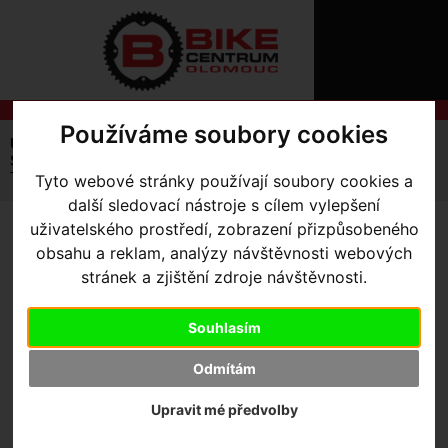
ÚVOD
NOVINKY
KONTAKT
O
NÁS
O
NÁKUPU
SLUŽBY
Používáme soubory cookies
REGISTRACE
Úvodní strana
Kola Silniční a Gravel
Silnice
PŘIHLÁŠ
Specialized Tarmac
✖
Tarmac SL8 S-Works TEAM LTD rámový set
Tyto webové stránky používají soubory cookies a
PŘIHLAŠOVAC
další sledovací nástroje s cílem vylepšení
uživatelského prostředí, zobrazení přizpůsobeného
HESLO
TARMAC SL8 S-WORKS
obsahu a reklam, analýzy návštěvnosti webových
TEAM LTD RÁMOVÝ SET
-
stránek a zjištění zdroje návštěvnosti.
ZTRATILI JST
RedBull - Bora 52
Souhlasím
Odmítám
Upravit mé předvolby