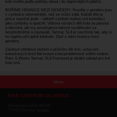
kolo mohlo podle potřeby obout i do objemnějších plášťů.
BOŘÍME HRANICE MEZI GENDERY: Rozdíly v genderu jsou
v cyklistice ošemetnější, než se může zdát. Každé tělo je
přece stavěné jinak –⁠⁠⁠⁠⁠⁠ někteří cyklisté mohou mít konstituci
jako cyklistky a opačně. Většina výrobců dělí kola na pánská
a dámská, ale my považujeme takové rozdělování za
bezpředmětné a zastaralé. Tarmac SL8 je navržený tak, aby si
ho naplno užil úplně kdokoliv. Zboř s námi hranice mezi
gendery.
Závitové středové složení o průměru 68 mm, uchycení
kotoučových brzd flat mount a bezproblémové vnitřní vedení.
Rám S-Works Tarmac SL8 Frameset je ideální základ pro tvé
kolo snů.
Menu
BIKE CENTRUM OLOMOUC
Masarykova třída 821/46
779 00 Olomouc (
mapa
)