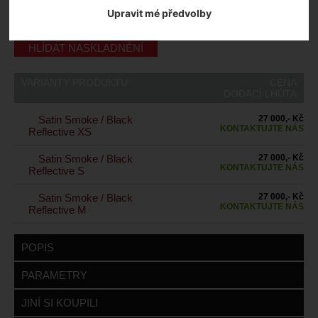
Záruční lhůta:
24 měsíců
Upravit mé předvolby
27 000
,- Kč s DPH
HLÍDAT NASKLADNĚNÍ
VARIANTY PRODUKTU
CENA
DODACÍ LHŮTA
Satin Smoke / Black
27 000,- Kč
KONTAKTUJTE NÁS
Reflective XS
Satin Smoke / Black
27 000,- Kč
KONTAKTUJTE NÁS
Reflective S
Satin Smoke / Black
27 000,- Kč
KONTAKTUJTE NÁS
Reflective M
POPIS
PARAMETRY
JINÍ SI KOUPILI