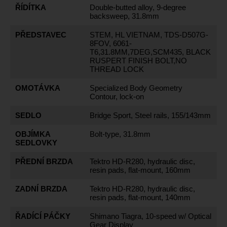
ŘÍDÍTKA
Double-butted alloy, 9-degree
backsweep, 31.8mm
PŘEDSTAVEC
STEM, HL VIETNAM, TDS-D507G-
8FOV, 6061-
T6,31.8MM,7DEG,SCM435, BLACK
RUSPERT FINISH BOLT,NO
THREAD LOCK
OMOTÁVKA
Specialized Body Geometry
Contour, lock-on
SEDLO
Bridge Sport, Steel rails, 155/143mm
OBJÍMKA
Bolt-type, 31.8mm
SEDLOVKY
PŘEDNÍ BRZDA
Tektro HD-R280, hydraulic disc,
resin pads, flat-mount, 160mm
ZADNÍ BRZDA
Tektro HD-R280, hydraulic disc,
resin pads, flat-mount, 140mm
ŘADÍCÍ PÁČKY
Shimano Tiagra, 10-speed w/ Optical
Gear Display