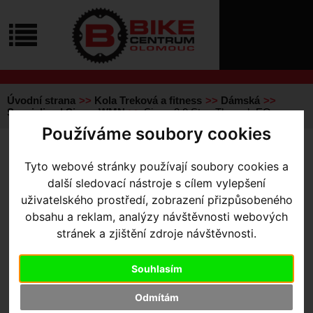
ÚVOD
NOVINKY
KONTAKT
O
NÁS
O
NÁKUPU
SLUŽBY
REGISTRACE
Úvodní strana
Kola Treková a fitness
Dámská
PŘIHLÁŠ
Specialized Sirrus WMN
Sirrus 3.0 Step-Through EQ
✖
Používáme soubory cookies
PŘIHLAŠOVAC
SIRRUS 3.0 STEP-
HESLO
Tyto webové stránky používají soubory cookies a
THROUGH EQ
- Satin Smoke
další sledovací nástroje s cílem vylepšení
ZTRATILI JST
uživatelského prostředí, zobrazení přizpůsobeného
/ Black Reflective XS
obsahu a reklam, analýzy návštěvnosti webových
stránek a zjištění zdroje návštěvnosti.
Výrobce:
Specialized
Souhlasím
Kód výrobce:
90921-7301
Skladem:
Ano, u dodavatele
Odmítám
Dodací lhůta:
KONTAKTUJTE NÁS