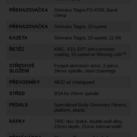
PŘEHAZOVAČKA
Shimano Tiagra FD-4700, Band-
clamp
PŘEHAZOVAČKA
Shimano Tiagra, 10-speed
KAZETA
Shimano Tiagra, 10-speed, 11-34t
ŘETĚZ
KMC, X10, EPT anti-corrosion
coating, 10-speed w/ Missing Link™
STŘEDOVÉ
Forged aluminum arms, 2-piece,
SLOŽENÍ
24mm spindle, steel chainrings
PŘEVODNÍKY
48/32 w/ chainguard
STŘED
BSA for 24mm spindle
PEDALS
Specialized Body Geometry Fitness,
platform, plastic
RÁFKY
700C disc brake, double-wall alloy,
22mm depth, 21mm internal width