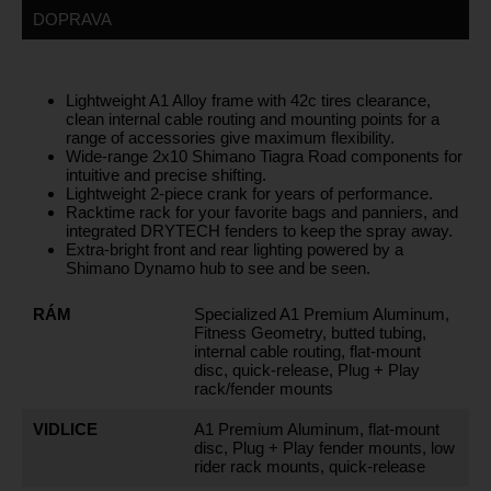
DOPRAVA
Lightweight A1 Alloy frame with 42c tires clearance,
clean internal cable routing and mounting points for a
range of accessories give maximum flexibility.
Wide-range 2x10 Shimano Tiagra Road components for
intuitive and precise shifting.
Lightweight 2-piece crank for years of performance.
Racktime rack for your favorite bags and panniers, and
integrated DRYTECH fenders to keep the spray away.
Extra-bright front and rear lighting powered by a
Shimano Dynamo hub to see and be seen.
RÁM
Specialized A1 Premium Aluminum,
Fitness Geometry, butted tubing,
internal cable routing, flat-mount
disc, quick-release, Plug + Play
rack/fender mounts
VIDLICE
A1 Premium Aluminum, flat-mount
disc, Plug + Play fender mounts, low
rider rack mounts, quick-release