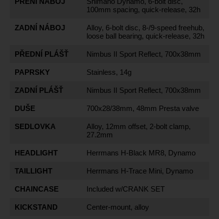
PŘENÍ NÁBOJ
Shimano Dynamo, 6-bolt disc,
100mm spacing, quick-release, 32h
ZADNÍ NÁBOJ
Alloy, 6-bolt disc, 8-/9-speed freehub,
loose ball bearing, quick-release, 32h
PŘEDNÍ PLÁŠŤ
Nimbus II Sport Reflect, 700x38mm
PAPRSKY
Stainless, 14g
ZADNÍ PLÁŠŤ
Nimbus II Sport Reflect, 700x38mm
DUŠE
700x28/38mm, 48mm Presta valve
SEDLOVKA
Alloy, 12mm offset, 2-bolt clamp,
27.2mm
HEADLIGHT
Herrmans H-Black MR8, Dynamo
TAILLIGHT
Herrmans H-Trace Mini, Dynamo
CHAINCASE
Included w/CRANK SET
KICKSTAND
Center-mount, alloy