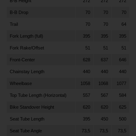
B-B Height
272
272
272
B-B Drop
70
70
70
Trail
70
70
64
Fork Length (full)
395
395
395
Fork Rake/Offset
51
51
51
Front-Center
628
637
646
Chainstay Length
440
440
440
Wheelbase
1058
1068
1077
Top Tube Length (Horizontal)
557
567
584
Bike Standover Height
620
620
625
Seat Tube Length
395
450
500
Seat Tube Angle
73,5
73,5
73,5