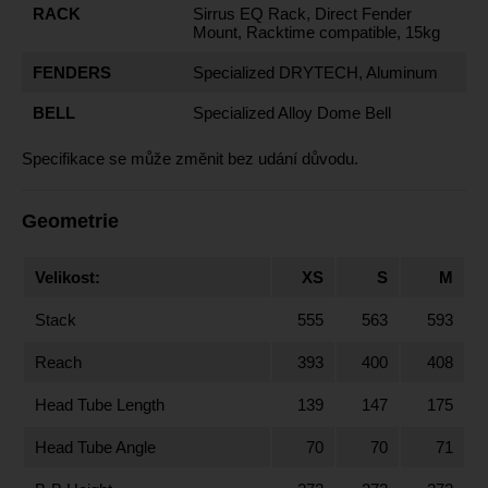
RACK
Sirrus EQ Rack, Direct Fender
Mount, Racktime compatible, 15kg
FENDERS
Specialized DRYTECH, Aluminum
BELL
Specialized Alloy Dome Bell
Specifikace se může změnit bez udání důvodu.
Geometrie
Velikost:
XS
S
M
Stack
555
563
593
Reach
393
400
408
Head Tube Length
139
147
175
Head Tube Angle
70
70
71