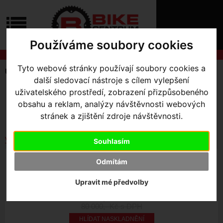
ÚVOD
NOVINKY
KONTAKT
O
Používáme soubory cookies
NÁS
O
NÁKUPU
SLUŽBY
Tyto webové stránky používají soubory cookies a
REGISTRACE
Úvodní strana
Elektrokola
Levo HT
PŘIHLÁŠ
další sledovací nástroje s cílem vylepšení
✖
uživatelského prostředí, zobrazení přizpůsobeného
SKLADEM V OLOMOUCI
PŘIHLAŠOVAC
obsahu a reklam, analýzy návštěvnosti webových
Seřadit podle:
Ceny
Názvu
Data
stránek a zjištění zdroje návštěvnosti.
HESLO
ZTRATILI JST
Vybrat dle výrobce
Souhlasím
TURBO LEVO HARDTAIL - BLACK XL
Odmítám
Upravit mé předvolby
Akce -44 %
44 500
,- Kč s DPH
80 000
,- Kč s DPH
HLÍDAT NASKLADNĚNÍ