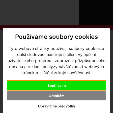
ÚVOD
NOVINKY
KONTAKT
O
NÁS
O
NÁKUPU
SLUŽBY
REGISTRACE
Používáme soubory cookies
Úvodní strana
Elektrokola
Levo
PŘIHLÁŠ
✖
SKLADEM V OLOMOUCI
Tyto webové stránky používají soubory cookies a
PŘIHLAŠOVAC
Seřadit podle:
další sledovací nástroje s cílem vylepšení
Ceny
Názvu
Data
HESLO
uživatelského prostředí, zobrazení přizpůsobeného
obsahu a reklam, analýzy návštěvnosti webových
ZTRATILI JST
Vybrat dle výrobce
stránek a zjištění zdroje návštěvnosti.
LEVO PRO CARBON G4 NB
Souhlasím
Odmítám
304 990
,- Kč s DPH
Upravit mé předvolby
HLÍDAT NASKLADNĚNÍ