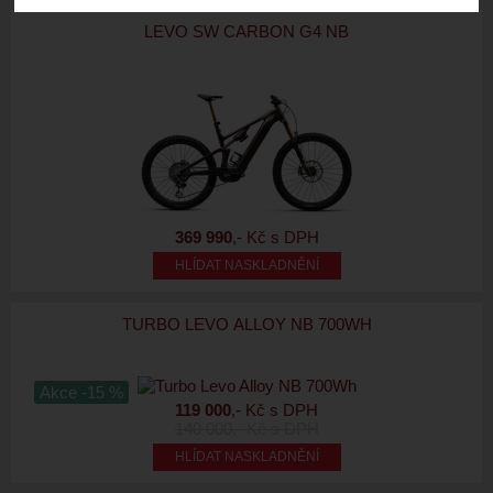
LEVO SW CARBON G4 NB
369 990
,- Kč s DPH
HLÍDAT NASKLADNĚNÍ
TURBO LEVO ALLOY NB 700WH
Akce -15 %
119 000
,- Kč s DPH
140 000
,- Kč s DPH
HLÍDAT NASKLADNĚNÍ