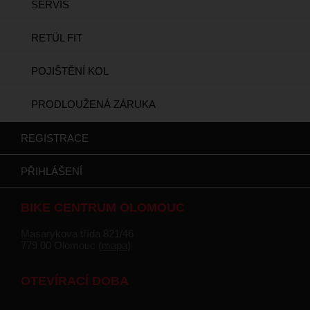
SERVIS
RETÜL FIT
POJIŠTĚNÍ KOL
PRODLOUŽENÁ ZÁRUKA
REGISTRACE
PŘIHLÁŠENÍ
BIKE CENTRUM OLOMOUC
Masarykova třída 821/46
779 00 Olomouc (
mapa
)
OTEVÍRACÍ DOBA