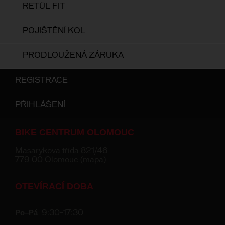
RETÜL FIT
POJIŠTĚNÍ KOL
PRODLOUŽENÁ ZÁRUKA
REGISTRACE
PŘIHLÁŠENÍ
BIKE CENTRUM OLOMOUC
Masarykova třída 821/46
779 00 Olomouc (
mapa
)
OTEVÍRACÍ DOBA
Po–Pá
9:30–17:30