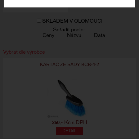
SKLADEM V OLOMOUCI
Seřadit podle:
Ceny
Názvu
Data
Vybrat dle výrobce
KARTÁČ ZE SADY BCB-4-2
250
,- Kč s DPH