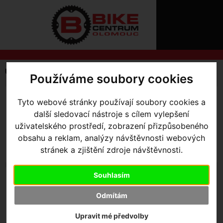
ÚVOD
NOVINKY
KONTAKT
O
NÁS
O
NÁKUPU
SLUŽBY
REGISTRACE
Úvodní strana
Výbava pro kolo
Údržba a čištění
Používáme soubory cookies
PŘIHLÁ
✖
KARTÁČE, PRAČKY
OLEJE, MAZIVO, VAZELÍNY
PŘIHLAŠOVAC
Tyto webové stránky používají soubory cookies a
další sledovací nástroje s cílem vylepšení
HESL
uživatelského prostředí, zobrazení přizpůsobeného
obsahu a reklam, analýzy návštěvnosti webových
ZTRATILI JS
stránek a zjištění zdroje návštěvnosti.
Souhlasím
ČISTIČE
Odmítám
Upravit mé předvolby