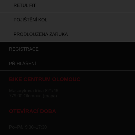
RETÜL FIT
POJIŠTĚNÍ KOL
PRODLOUŽENÁ ZÁRUKA
REGISTRACE
PŘIHLÁŠENÍ
BIKE CENTRUM OLOMOUC
Masarykova třída 821/46
779 00 Olomouc (
mapa
)
OTEVÍRACÍ DOBA
Po–Pá
9:30–17:30