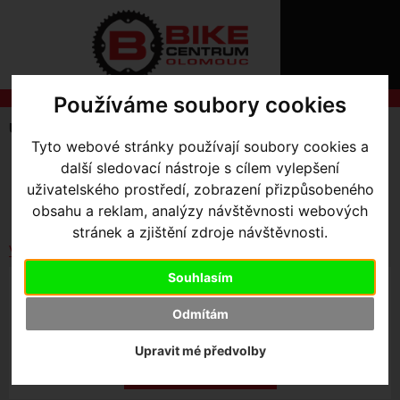
ÚVOD
NOVINKY
KONTAKT
O
NÁS
O
Používáme soubory cookies
NÁKUPU
SLUŽBY
REGISTRACE
Úvodní strana
Výbava pro kolo
Zvonky
PŘIHLÁŠ
Tyto webové stránky používají soubory cookies a
✖
SKLADEM V OLOMOUCI
další sledovací nástroje s cílem vylepšení
PŘIHLAŠOVAC
uživatelského prostředí, zobrazení přizpůsobeného
Seřadit podle:
Ceny
Názvu
Data
obsahu a reklam, analýzy návštěvnosti webových
HESLO
stránek a zjištění zdroje návštěvnosti.
ZTRATILI JST
Vybrat dle výrobce
Souhlasím
ZVONEK KNOG OI CLASSIC LARGE
Odmítám
Upravit mé předvolby
499
,- Kč s DPH
HLÍDAT NASKLADNĚNÍ