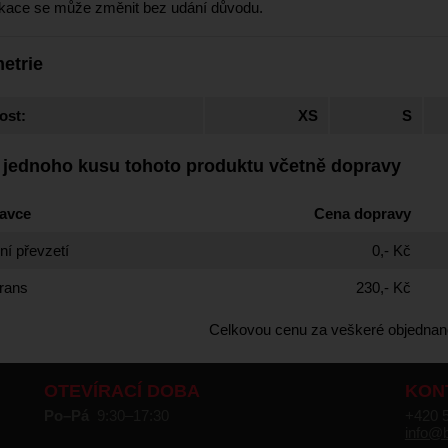
ikace se může změnit bez udání důvodu.
etrie
ost:
XS
S
 jednoho kusu tohoto produktu včetně dopravy
avce
Cena dopravy
í převzetí
0,- Kč
rans
230,- Kč
Celkovou cenu za veškeré objednan
OTEVÍRACÍ DOBA
KON
Po–Pá
9:30–17:30
+420 
info@