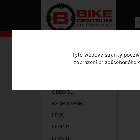
AKCE
Úvodní s
Tyto webové stránky používaj
KOLA S-WORKS
zobrazení přizpůsobeného ob
TU
ELEKTROKOLA
COMO
CREO SL
KENEVO FSR
LEVO
LEVO R
LEVO HT