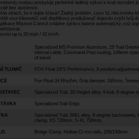
momentu motoru poskytuje perfektně laděný výkon s tvojí normální j
jízdě bez asistence.
Máš strach, že ti dojde šťáva? Žádný problém. Levo SL hltá mnoho ki
ještě více kilometrů, náš doplňkový prodlužovač dojezdu zvýší tvůj 
aplikace Mission Control zvládne správu baterie automaticky, což zajis
potřebovat.
Assist up to 20 mph / 32 km/h
Specialized M5 Premium Aluminum, 29 Trail Geometr
internal cable, Command Post routing, 148mm spaci
of travel
Í TLUMIČ
FOX Float DPS Performance, 3-position adjustment
ICE
Fox Float 34 Rhythm, Grip damper, 160mm, Sweep-
DSTAVEC
Specialized Trail, 3D-forged alloy, 4-bolt, 6-degree r
TÁVKA
Specialized Trail Grips
TKA
Specialized Trail, 6061 alloy, 8-degree backswee
clamp, XS 720mm, S-XL 750mm,
LO
Bridge Comp, Hollow Cr-mo rails, 155/143mm