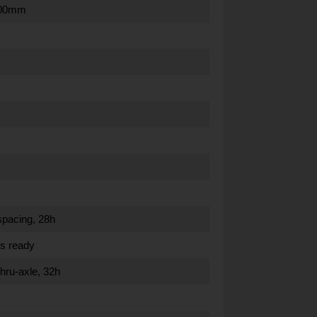
 200mm
spacing, 28h
ss ready
hru-axle, 32h