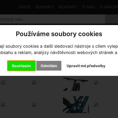
ÚVOD
NOVINKY
KONTAKT
O NÁS
O NÁKU
Používáme soubory cookies
trana
Elektrokola
Levo SL
Turbo Levo SL Comp
í soubory cookies a další sledovací nástroje s cílem vylep
sahu a reklam, analýzy návštěvnosti webových stránek a z
RBO LEVO SL COMP
- Dusty Tur
Souhlasím
Odmítám
Upravit mé předvolby