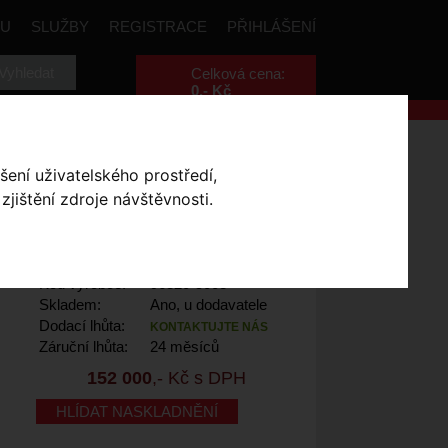
PU
SLUŽBY
REGISTRACE
PŘIHLÁŠENÍ
Celková cena:
0
,- Kč
šení uživatelského prostředí,
jištění zdroje návštěvnosti.
quoise / Black M
Výrobce:
Specialized
Kód výrobce:
96820-5003
Skladem:
Ano, u dodavatele
Dodací lhůta:
KONTAKTUJTE NÁS
Záruční lhůta:
24 měsíců
152 000
,- Kč s DPH
HLÍDAT NASKLADNĚNÍ