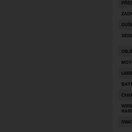
PŘE
ZADN
DUŠ
SED
OBJ
MOT
UI/
BAT
CHA
WIR
HAR
SWA