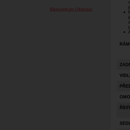
Bikecentrum Olomouc
RÁM
ZADN
VIDL
PŘE
OMO
ŘÍDÍ
SED