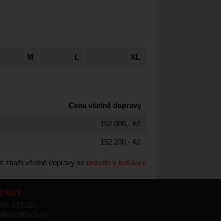
M
L
XL
Cena včetně dopravy
152 000,- Kč
152 230,- Kč
é zboží včetně dopravy se
dozvíte v košíku »
TAKT
585 243 220
bikecentrum.eu