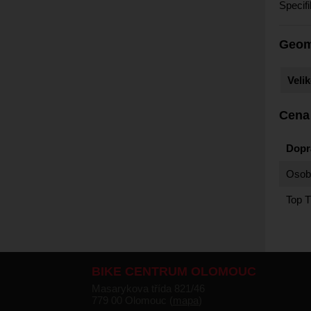
Specif
Geom
Velik
Cena
Dopr
Osobn
Top T
BIKE CENTRUM OLOMOUC
Masarykova třída 821/46
779 00 Olomouc (
mapa
)