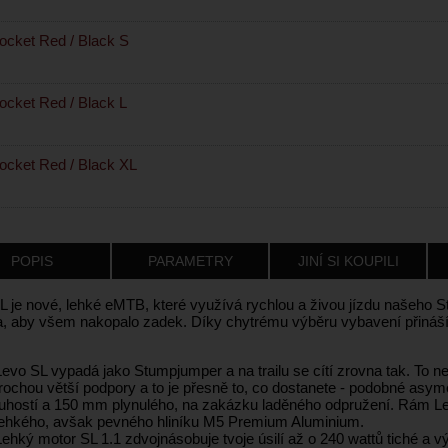
cket Red / Black S
cket Red / Black L
cket Red / Black XL
POPIS
PARAMETRY
JINÍ SI KOUPILI
L je nové, lehké eMTB, které využívá rychlou a živou jízdu našeho St
a, aby všem nakopalo zadek. Díky chytrému výběru vybavení přináší 
Levo SL vypadá jako Stumpjumper a na trailu se cítí zrovna tak. To n
trochou větší podpory a to je přesně to, co dostanete - podobné asy
tuhostí a 150 mm plynulého, na zakázku laděného odpružení. Rám L
lehkého, avšak pevného hliníku M5 Premium Aluminium.
Lehký motor SL 1.1 zdvojnásobuje tvoje úsilí až o 240 wattů tiché a vý