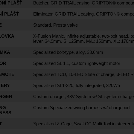
DNÍ PLÁŠŤ
Butcher, GRID TRAIL casing, GRIPTON® compoun
Í PLÁŠŤ
Eliminator, GRID TRAIL casing, GRIPTON® compou
E
Standard, Presta valve
LOVKA
X-Fusion Manic, infinite adjustable, two-bolt head,
lever, 34.9mm, S: 125mm, M/L: 150mm, XL: 170m
ÍMKA
Specialized bolt-type, alloy, 38.6mm
OR
Specialized SL 1.1, custom lightweight motor
REMOTE
Specialized TCU, 10-LED State of charge, 3-LED R
TERY
Specialized SL1-320, fully integrated, 320Wh
RGER
Custom charger, 48V System w/ SL system charger
ING
Custom Specialized wiring harness w/ chargeport
NESS
T
Specialized Z-Cage, Swat CC Multi Tool in steerer t