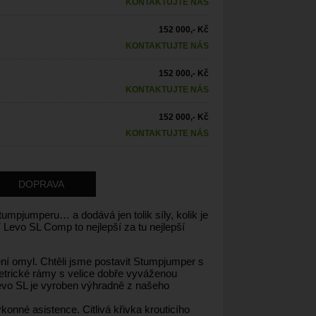
KONTAKTUJTE NÁS
152 000,- Kč
KONTAKTUJTE NÁS
152 000,- Kč
KONTAKTUJTE NÁS
152 000,- Kč
KONTAKTUJTE NÁS
DOPRAVA
umpjumperu… a dodává jen tolik síly, kolik je
Levo SL Comp to nejlepší za tu nejlepší
ení omyl. Chtěli jsme postavit Stumpjumper s
metrické rámy s velice dobře vyváženou
evo SL je vyroben výhradně z našeho
konné asistence. Citlivá křivka krouticího