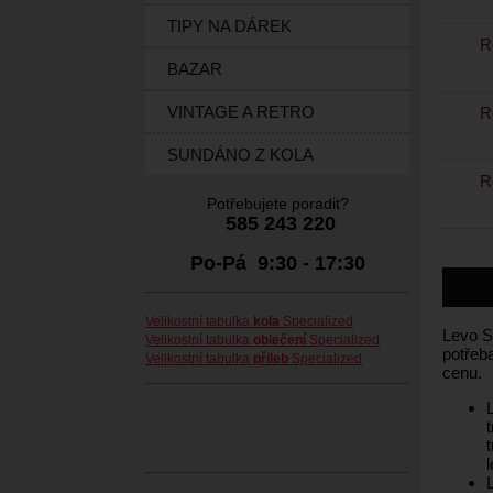
TIPY NA DÁREK
Ro
BAZAR
VINTAGE A RETRO
Ro
SUNDÁNO Z KOLA
Ro
Potřebujete poradit?
585 243 220
Po-Pá 9:30 - 17:30
Velikostní tabulka
kola
Specialized
Levo S
Velikostní tabulka
oblečení
Specialized
potřeb
Velikostní tabulka
přileb
Specialized
cenu.