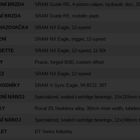
DNÍ BRZDA
SRAM Guide RE, 4-piston caliper, hydraulic disc,
NÍ BRZDA
SRAM Guide RE, metallic pads
HAZOVAČKA
SRAM NX Eagle, 12-speed
ENÍ
SRAM NX Eagle, trigger, 12-speed
SETTE
SRAM NX Eagle, 12-speed, 11-50t
Y
Praxis, forged M30, custom offset
ĚZ
SRAM NX Eagle, 12-speed
VODNÍKY
SRAM X-Sync Eagle, 94 BCD, 30T
DNÍ NÁBOJ
Specialized, sealed cartridge bearings, 15x110mm 
KY
Roval 29, hookless alloy, 30mm inner width, tubele
NÍ NÁBOJ
Specialized, sealed cartridge bearings, 12x148mm t
LET
DT Swiss Industry