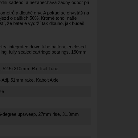
ízdní kadencí a nezanechává žádný odpor při
lometrů a dlouhé dny. A pokud se chystáš na
dojezd o dalších 50%. Kromě toho, naše
tí, že baterie vydrží tak dlouho, jak budeš
y, integrated down tube battery, enclosed
ng, fully sealed cartridge bearings, 150mm
, 52.5x210mm, Rx Trail Tune
Adj, 51mm rake, Kabolt Axle
ise
p, 6-degree upsweep, 27mm rise, 31.8mm