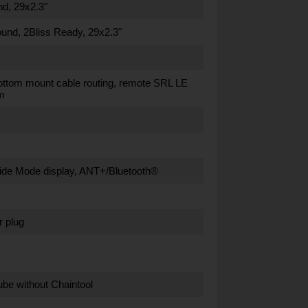
d, 29x2.3"
nd, 2Bliss Ready, 29x2.3"
 bottom mount cable routing, remote SRL LE
m
ide Mode display, ANT+/Bluetooth®
 plug
ube without Chaintool