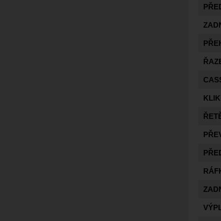
PŘE
ZAD
PŘE
ŘAZ
CAS
KLIK
ŘET
PŘE
PŘE
RÁF
ZAD
VÝP