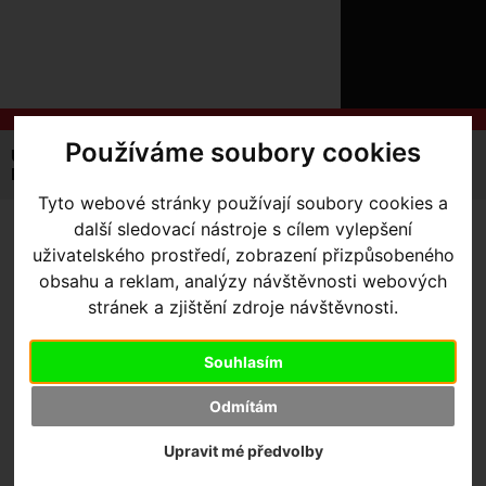
ÚVOD
NOVINKY
KONTAKT
O
NÁS
O
NÁKUPU
SLUŽBY
Používáme soubory cookies
REGISTRACE
Úvodní strana
Výbava pro kolo
Brašny / Úložiště
PŘIHLÁŠ
Na nosič
brašna Topeak MTX Trunk DXP s bočnicemi
✖
Tyto webové stránky používají soubory cookies a
PŘIHLAŠOVAC
další sledovací nástroje s cílem vylepšení
BRAŠNA TOPEAK MTX
uživatelského prostředí, zobrazení přizpůsobeného
HESLO
TRUNK DXP S BOČNICEMI
obsahu a reklam, analýzy návštěvnosti webových
ZTRATILI JST
stránek a zjištění zdroje návštěvnosti.
Souhlasím
Odmítám
Upravit mé předvolby
Výrobce:
Topeak