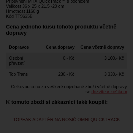
Připevnění MTX QuickTrack™ s bočnicemi
Velikost 36 x 25 x 21.5~29 cm
Hmotnost 1160 g
Kód TT9635B
Cena jednoho kusu tohoto produktu včetně
dopravy
Dopravce
Cena dopravy
Cena včetně dopravy
Osobní
0,- Kč
3 100,- Kč
převzetí
Top Trans
230,- Kč
3 330,- Kč
Celkovou cenu za veškeré objednané zboží včetně dopravy
se
dozvíte v košíku »
K tomuto zboží si zákazníci také koupili:
TOPEAK ADAPTÉR NA NOSIČ OMNI QUICKTRACK