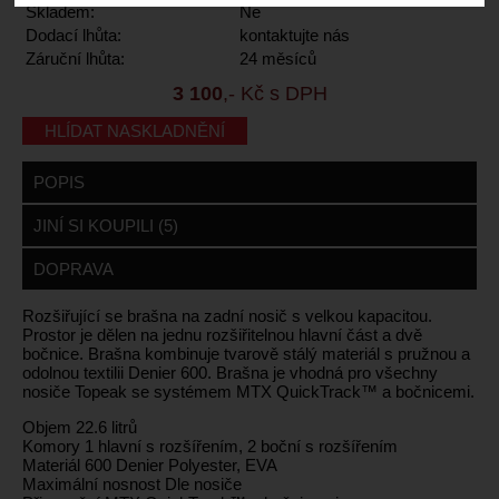
Skladem:
Ne
Dodací lhůta:
kontaktujte nás
Záruční lhůta:
24 měsíců
3 100
,- Kč s DPH
HLÍDAT NASKLADNĚNÍ
POPIS
JINÍ SI KOUPILI (5)
DOPRAVA
Rozšiřující se brašna na zadní nosič s velkou kapacitou.
Prostor je dělen na jednu rozšiřitelnou hlavní část a dvě
bočnice. Brašna kombinuje tvarově stálý materiál s pružnou a
odolnou textilii Denier 600. Brašna je vhodná pro všechny
nosiče Topeak se systémem MTX QuickTrack™ a bočnicemi.
Objem 22.6 litrů
Komory 1 hlavní s rozšířením, 2 boční s rozšířením
Materiál 600 Denier Polyester, EVA
Maximální nosnost Dle nosiče