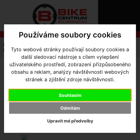
ÚVOD
NOVINKY
KONTAKT
O
NÁS
O
Používáme soubory cookies
NÁKUPU
SLUŽBY
REGISTRACE
Úvodní strana
Výbava pro kolo
Brašny / Úložiště
Tyto webové stránky používají soubory cookies a
PŘIHLÁŠ
Na rám
Brašna Apidura Backcountry frame pack 1l
✖
další sledovací nástroje s cílem vylepšení
PŘIHLAŠOVAC
uživatelského prostředí, zobrazení přizpůsobeného
BRAŠNA APIDURA
obsahu a reklam, analýzy návštěvnosti webových
HESLO
stránek a zjištění zdroje návštěvnosti.
BACKCOUNTRY FRAME
ZTRATILI JST
PACK 1L
Souhlasím
Odmítám
Upravit mé předvolby