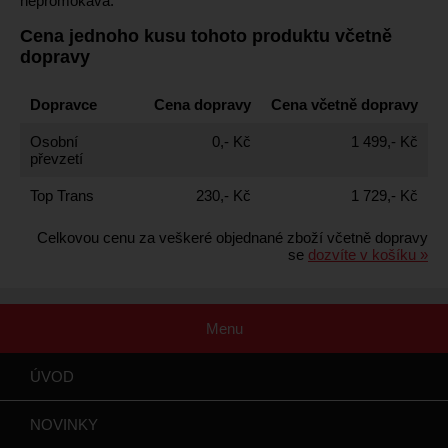
nepromokavá.
Cena jednoho kusu tohoto produktu včetně
dopravy
Dopravce
Cena dopravy
Cena včetně dopravy
Osobní
0,- Kč
1 499,- Kč
převzetí
Top Trans
230,- Kč
1 729,- Kč
Celkovou cenu za veškeré objednané zboží včetně dopravy
se
dozvíte v košíku »
Menu
ÚVOD
NOVINKY