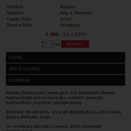
Výrobce:
Apidura
Skladem:
Ano, v Olomouci
Dodací lhůta:
IHNED
Záruční lhůta:
24 měsíců
1 499
,- Kč s DPH
+
ks
-
POPIS
JINÍ SI KOUPILI
DOPRAVA
Apidura Backcountry frame pack 1l je kompaktní rámová
brašna ideální pro horská kola s menším rámovým
trojúhelníkem (zejména celoodpružená).
Brašna je oboustranná - lze ji dát dopředu širší i užší stranou
(pouze přehodíte strap).
Je vyrobena z laminátu a lepená, takže kompletně