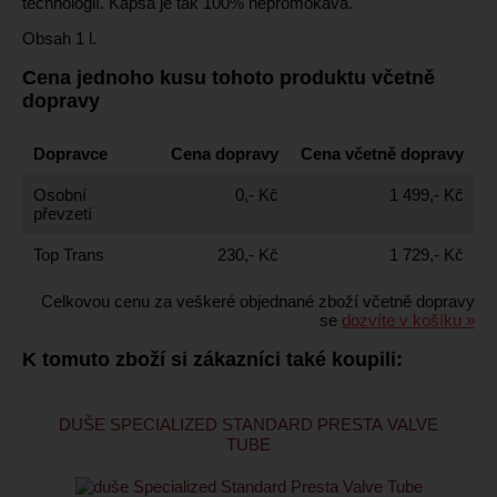
technologií. Kapsa je tak 100% nepromokavá.
Obsah 1 l.
Cena jednoho kusu tohoto produktu včetně
dopravy
Dopravce
Cena dopravy
Cena včetně dopravy
Osobní
0,- Kč
1 499,- Kč
převzetí
Top Trans
230,- Kč
1 729,- Kč
Celkovou cenu za veškeré objednané zboží včetně dopravy
se
dozvíte v košíku »
K tomuto zboží si zákazníci také koupili:
DUŠE SPECIALIZED STANDARD PRESTA VALVE
TUBE