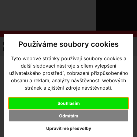
ÚVOD
NOVINKY
KONTAKT
O
NÁS
O
NÁKUPU
SLUŽBY
REGISTRACE
Používáme soubory cookies
Úvodní strana
Výbava pro kolo
Brašny / Úložiště
PŘIHLÁŠ
Na rám
Brašna Apidura Expedition bolt-on top tube pack 1L
✖
Tyto webové stránky používají soubory cookies a
PŘIHLAŠOVAC
další sledovací nástroje s cílem vylepšení
BRAŠNA APIDURA
HESLO
uživatelského prostředí, zobrazení přizpůsobeného
EXPEDITION BOLT-ON TOP
obsahu a reklam, analýzy návštěvnosti webových
ZTRATILI JST
stránek a zjištění zdroje návštěvnosti.
TUBE PACK 1L
Souhlasím
Odmítám
Upravit mé předvolby
Výrobce:
Apidura