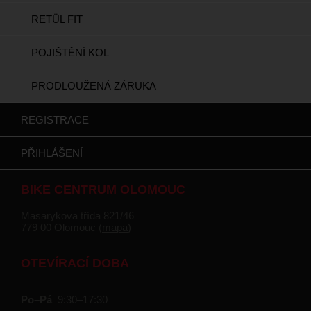
RETÜL FIT
POJIŠTĚNÍ KOL
PRODLOUŽENÁ ZÁRUKA
REGISTRACE
PŘIHLÁŠENÍ
BIKE CENTRUM OLOMOUC
Masarykova třída 821/46
779 00 Olomouc (
mapa
)
OTEVÍRACÍ DOBA
Po–Pá
9:30–17:30