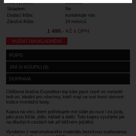
Kód výrobce:
0001660
Skladem:
Ne
Dodací lhůta:
kontaktujte nás
Záruční lhůta:
24 měsíců
1 499
,- Kč s DPH
HLÍDAT NASKLADNĚNÍ
POPIS
JINÍ SI KOUPILI (6)
DOPRAVA
Oblíbená brašna Expedition top tube pack nově ve variantě
bolt-on. Ideální pro všechny, kteří mají na své horní rámové
trubce montážní body.
Kapsa na věci, které potřebujete mít stále po ruce i za jízdy,
jako jsou foťák, jídlo, nářadí a další. Tuto kapsu využijete jak
na dlouhých cestách tak při běžném ježdění.
Vyrobeno z nepromokavého materiálu bezešvou svařovanou