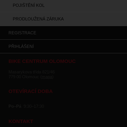
POJIŠTĚNÍ KOL
PRODLOUŽENÁ ZÁRUKA
REGISTRACE
PŘIHLÁŠENÍ
BIKE CENTRUM OLOMOUC
Masarykova třída 821/46
779 00 Olomouc (
mapa
)
OTEVÍRACÍ DOBA
Po–Pá
9:30–17:30
KONTAKT