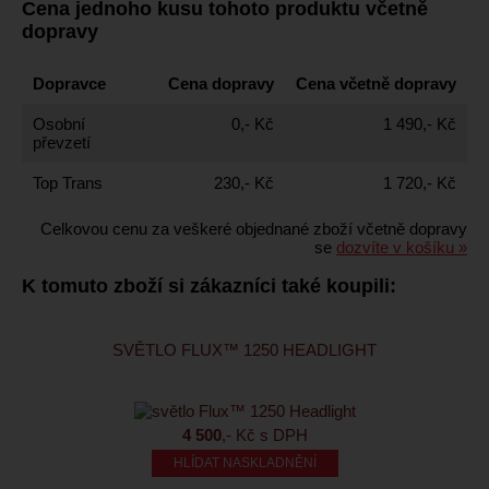
Cena jednoho kusu tohoto produktu včetně
dopravy
Dopravce
Cena dopravy
Cena včetně dopravy
Osobní
0,- Kč
1 490,- Kč
převzetí
Top Trans
230,- Kč
1 720,- Kč
Celkovou cenu za veškeré objednané zboží včetně dopravy
se
dozvíte v košíku »
K tomuto zboží si zákazníci také koupili:
SVĚTLO FLUX™ 1250 HEADLIGHT
4 500
,- Kč s DPH
HLÍDAT NASKLADNĚNÍ