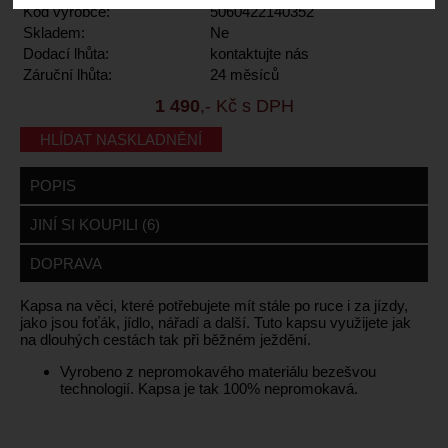
Kód výrobce:
5060422140352
Skladem:
Ne
Dodací lhůta:
kontaktujte nás
Záruční lhůta:
24 měsíců
1 490
,- Kč s DPH
HLÍDAT NASKLADNĚNÍ
POPIS
JINÍ SI KOUPILI (6)
DOPRAVA
Kapsa na věci, které potřebujete mít stále po ruce i za jízdy,
jako jsou foťák, jídlo, nářadí a další. Tuto kapsu využijete jak
na dlouhých cestách tak při běžném ježdění.
Vyrobeno z nepromokavého materiálu bezešvou
technologií. Kapsa je tak 100% nepromokavá.