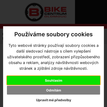
ÚVOD
NOVINKY
KONTAKT
O
NÁS
O
NÁKUPU
SLUŽBY
Používáme soubory cookies
REGISTRACE
Úvodní strana
Výbava pro kolo
Brašny / Úložiště
PŘIHLÁŠ
Na rám
Brašna Apidura Expedition top tube pack 1L
✖
Tyto webové stránky používají soubory cookies a
PŘIHLAŠOVAC
další sledovací nástroje s cílem vylepšení
BRAŠNA APIDURA
HESLO
uživatelského prostředí, zobrazení přizpůsobeného
EXPEDITION TOP TUBE
obsahu a reklam, analýzy návštěvnosti webových
ZTRATILI JST
stránek a zjištění zdroje návštěvnosti.
PACK 1L
Souhlasím
Odmítám
Upravit mé předvolby
Výrobce:
Apidura