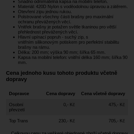
Snadno odnímatelná kapsa na mobilní telefon.
Materiál: 420D Nylon s voděodolnou úpravou a zátěrem.
Otevření zipu jednou rukou.
Polstrované všechny části brašny pro maximální
ochranu převážených věcí.
Vnitřek brašny je potažen světle tkaninou pro větší
přehlednost převážených věcí.
Hlavní upínací popruh - suchý zip, s
vnitřním silikonovým potiskem pro perfektní stabilitu
brašny na rámu.
Délka: 200 mm; výška 90 mm; šířka 65 mm.
Kapsa na mobilní telefon: vnitřní délka 160 mm; šířka 90
mm.
Cena jednoho kusu tohoto produktu včetně
dopravy
Dopravce
Cena dopravy
Cena včetně dopravy
Osobní
0,- Kč
475,- Kč
převzetí
Top Trans
230,- Kč
705,- Kč
Celkovou cenu za veškeré objednané zboží včetně dopravy