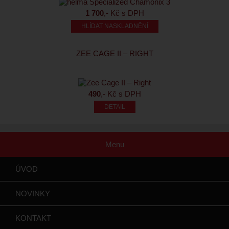
1 700
,- Kč s DPH
HLÍDAT NASKLADNĚNÍ
ZEE CAGE II – RIGHT
490
,- Kč s DPH
Menu
ÚVOD
NOVINKY
KONTAKT