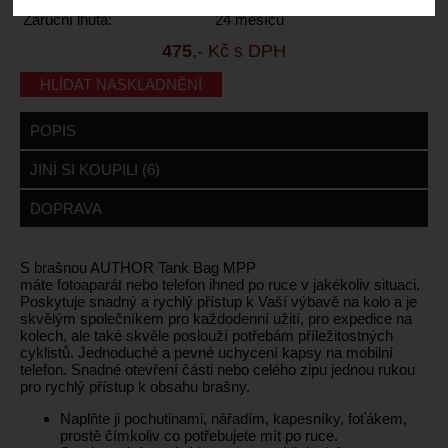
Záruční lhůta:
24 měsíců
475
,- Kč s DPH
HLÍDAT NASKLADNĚNÍ
POPIS
JINÍ SI KOUPILI (6)
DOPRAVA
S brašnou AUTHOR Tank Bag MPP
máte fotoaparát nebo telefon ihned po ruce v jakékoliv situaci.
Poskytuje snadný a rychlý přístup k Vaší výbavě na kolo a je
skvělým společníkem pro každodenní užití, pro expedice na
kolech, ale také skvěle poslouží potřebám příležitostných
cyklistů. Jednoduché a pevné uchycení kapsy na mobilní
telefon. Snadné otevření části nebo celého zipu jednou rukou
pro rychlý přístup k obsahu brašny.
Naplňte ji pochutinami, nářadím, kapesníky, foťákem,
prostě čímkoliv co potřebujete mít po ruce.