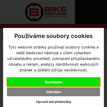
ÚVOD
NOVINKY
KONTAKT
O
NÁS
O
NÁKUPU
SLUŽBY
REGISTRACE
Úvodní strana
Výbava pro kolo
Brašny / Úložiště
Používáme soubory cookies
PŘIHLÁŠ
Na rám
Brašna na rám AUTHOR Tank Bag MPP
✖
Tyto webové stránky používají soubory cookies a
PŘIHLAŠOVAC
další sledovací nástroje s cílem vylepšení
BRAŠNA NA RÁM AUTHOR
HESLO
uživatelského prostředí, zobrazení přizpůsobeného
TANK BAG MPP
obsahu a reklam, analýzy návštěvnosti webových
ZTRATILI JST
stránek a zjištění zdroje návštěvnosti.
Souhlasím
Odmítám
Výrobce:
Author
Upravit mé předvolby
Skladem:
Ne
Dodací lhůta:
kontaktujte nás