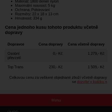
Materiál: 1800 denier nylon
Maximální nosnost: 5 kg
Ochrana: Polstrování
Rozměry: 22 x 18 x 13 cm
Hmotnost: 334 g
Cena jednoho kusu tohoto produktu včetně
dopravy
Dopravce
Cena dopravy
Cena včetně dopravy
Osobní
0,- Kč
1 279,- Kč
převzetí
Top Trans
230,- Kč
1 509,- Kč
Celkovou cenu za veškeré objednané zboží včetně dopravy
se
dozvíte v košíku »
Menu