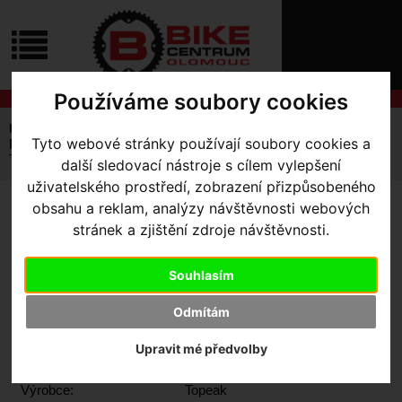
ÚVOD
NOVINKY
KONTAKT
O
NÁS
O
Používáme soubory cookies
NÁKUPU
SLUŽBY
REGISTRACE
Úvodní strana
Výbava pro kolo
Brašny / Úložiště
Tyto webové stránky používají soubory cookies a
PŘIHLÁŠ
Na řidítka
✖
TOPEAK BRAŠNA NA ŘIDÍTKA COMPACT HANDLEBAR BAG
další sledovací nástroje s cílem vylepšení
PŘIHLAŠOVAC
uživatelského prostředí, zobrazení přizpůsobeného
obsahu a reklam, analýzy návštěvnosti webových
HESLO
TOPEAK BRAŠNA NA
stránek a zjištění zdroje návštěvnosti.
ŘIDÍTKA COMPACT
ZTRATILI JST
Souhlasím
HANDLEBAR BAG
Odmítám
Upravit mé předvolby
Výrobce:
Topeak