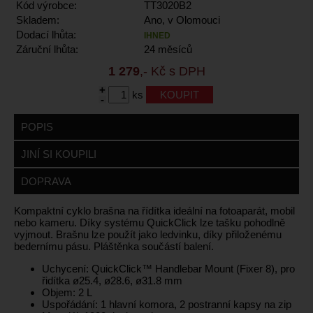
Kód výrobce:
TT3020B2
Skladem:
Ano, v Olomouci
Dodací lhůta:
IHNED
Záruční lhůta:
24 měsíců
1 279
,- Kč s DPH
+
ks
-
POPIS
JINÍ SI KOUPILI
DOPRAVA
Kompaktní cyklo brašna na řídítka ideální na fotoaparát, mobil
nebo kameru. Díky systému QuickClick lze tašku pohodlně
vyjmout. Brašnu lze použít jako ledvinku, díky přiloženému
bedernímu pásu. Pláštěnka součástí balení.
Uchycení: QuickClick™ Handlebar Mount (Fixer 8), pro
řidítka ø25.4, ø28.6, ø31.8 mm
Objem: 2 L
Uspořádání: 1 hlavní komora, 2 postranní kapsy na zip