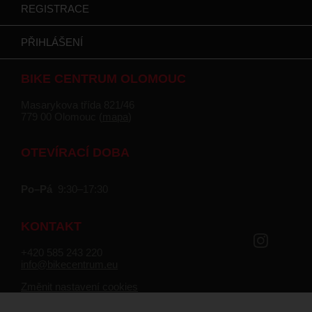
REGISTRACE
PŘIHLÁŠENÍ
BIKE CENTRUM OLOMOUC
Masarykova třída 821/46
779 00 Olomouc (
mapa
)
OTEVÍRACÍ DOBA
Po–Pá
9:30–17:30
KONTAKT
+420 585 243 220
info@bikecentrum.eu
Změnit nastavení cookies