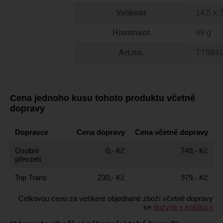
Velikost
14.5 x 
Hmotnsot
49 g
Art.no.
TT984
Cena jednoho kusu tohoto produktu včetně
dopravy
Dopravce
Cena dopravy
Cena včetně dopravy
Osobní
0,- Kč
749,- Kč
převzetí
Top Trans
230,- Kč
979,- Kč
Celkovou cenu za veškeré objednané zboží včetně dopravy
se
dozvíte v košíku »