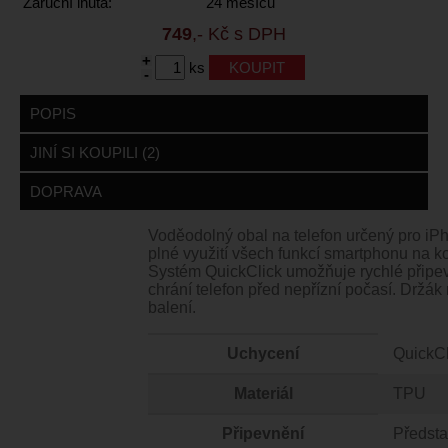
Záruční lhůta:
24 měsíců
749
,- Kč s DPH
+
ks
-
POPIS
JINÍ SI KOUPILI (2)
DOPRAVA
Voděodolný obal na telefon určený pro iPho
plné využití všech funkcí smartphonu na k
Systém QuickClick umožňuje rychlé připev
chrání telefon před nepřízní počasí. Držák 
balení.
Uchycení
QuickC
Materiál
TPU
Připevnění
Předsta