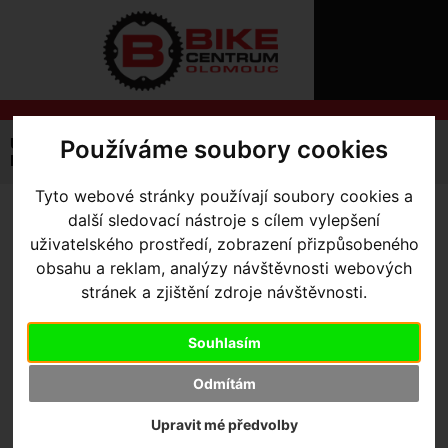
ÚVOD
NOVINKY
KONTAKT
O
NÁS
O
NÁKUPU
SLUŽBY
REGISTRACE
Používáme soubory cookies
Úvodní strana
Výbava pro kolo
Cyklocomputery
PŘIHLÁŠ
Bezdrátové
cyklocomputer Cateye Strada Slim MTB
✖
Tyto webové stránky používají soubory cookies a
PŘIHLAŠOVAC
další sledovací nástroje s cílem vylepšení
CYKLOCOMPUTER CATEYE
HESLO
uživatelského prostředí, zobrazení přizpůsobeného
STRADA SLIM MTB
- Black
obsahu a reklam, analýzy návštěvnosti webových
ZTRATILI JST
stránek a zjištění zdroje návštěvnosti.
Souhlasím
Výrobce:
Cateye
Odmítám
Skladem:
Ano, v Olomouci
Dodací lhůta:
IHNED
Upravit mé předvolby
Záruční lhůta:
24 měsíců