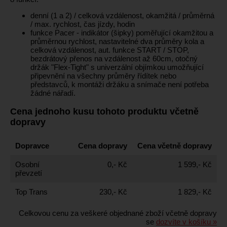
denní (1 a 2) / celková vzdálenost, okamžitá / průměrná
/ max. rychlost, čas jízdy, hodin
funkce Pacer - indikátor (šipky) poměřující okamžitou a
průměrnou rychlost, nastavitelné dva průměry kola a
celková vzdálenost, aut. funkce START / STOP,
bezdrátový přenos na vzdálenost až 60cm, otočný
držák "Flex-Tight" s univerzální objímkou umožňující
připevnění na všechny průměry řídítek nebo
představců, k montáži držáku a snímače není potřeba
žádné nářadí.
Cena jednoho kusu tohoto produktu včetně
dopravy
Dopravce
Cena dopravy
Cena včetně dopravy
Osobní
0,- Kč
1 599,- Kč
převzetí
Top Trans
230,- Kč
1 829,- Kč
Celkovou cenu za veškeré objednané zboží včetně dopravy
se
dozvíte v košíku »