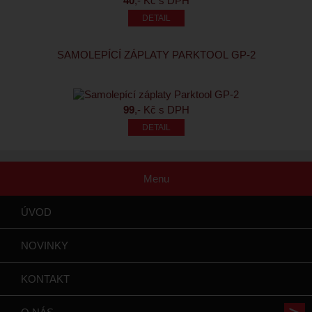
40
,- Kč s DPH
SAMOLEPÍCÍ ZÁPLATY PARKTOOL GP-2
99
,- Kč s DPH
Menu
ÚVOD
NOVINKY
KONTAKT