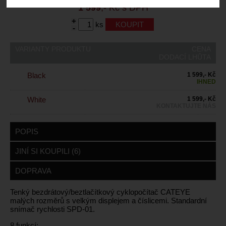
1 599
,- Kč s DPH
+
ks
-
VARIANTY PRODUKTU
CENA
DODACÍ LHŮTA
Black
1 599,- Kč
IHNED
White
1 599,- Kč
KONTAKTUJTE NÁS
POPIS
JINÍ SI KOUPILI (6)
DOPRAVA
Tenký bezdrátový/beztlačítkový cyklopočítač CATEYE
malých rozměrů s velkým displejem a číslicemi. Standardní
snímač rychlosti SPD-01.
8 funkcí: