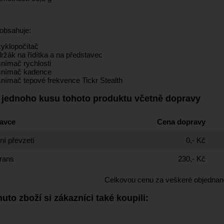
 obsahuje:
cyklopočítač
držák na řídítka a na představec
snímač rychlosti
snímač kadence
snímač tepové frekvence Tickr Stealth
 jednoho kusu tohoto produktu včetně dopravy
avce
Cena dopravy
í převzetí
0,- Kč
rans
230,- Kč
Celkovou cenu za veškeré objednan
uto zboží si zákazníci také koupili: