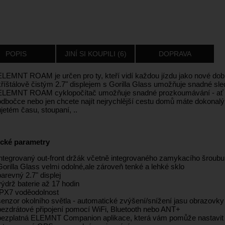
POPIS
JINÍ SI KOUPILI (6)
DOPRAVA
ELEMNT ROAM je určen pro ty, kteří vidí každou jízdu jako nové dob
kříštálově čistým 2.7" displejem s Gorilla Glass umožňuje snadné sle
ELEMNT ROAM cyklopočítač umožňuje snadné prozkoumávání - ať už
odbočce nebo jen chcete najít nejrychlější cestu domů máte dokonalý 
ujetém času, stoupaní, ..
cké parametry
integrovaný out-front držák včetně integrovaného zamykacího šroubu
Gorilla Glass velmi odolné,ale zároveň tenké a lehké sklo
barevný 2.7" displej
výdrž baterie až 17 hodin
IPX7 voděodolnost
senzor okolního světla - automatické zvýšení/snížení jasu obrazovky
bezdrátové připojení pomocí WiFi, Bluetooth nebo ANT+
bezplatná ELEMNT Companion aplikace, která vám pomůže nastavit z