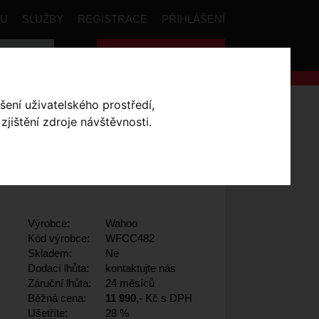
PU
SLUŽBY
REGISTRACE
PŘIHLÁŠENÍ
Celková cena:
0
,- Kč
šení uživatelského prostředí,
jištění zdroje návštěvnosti.
T ROAM GPS
Výrobce:
Wahoo
Kód výrobce:
WFCC482
Skladem:
Ne
Dodací lhůta:
kontaktujte nás
Záruční lhůta:
24 měsíců
Běžná cena:
11 990
,- Kč s DPH
Ušetříte:
28 %