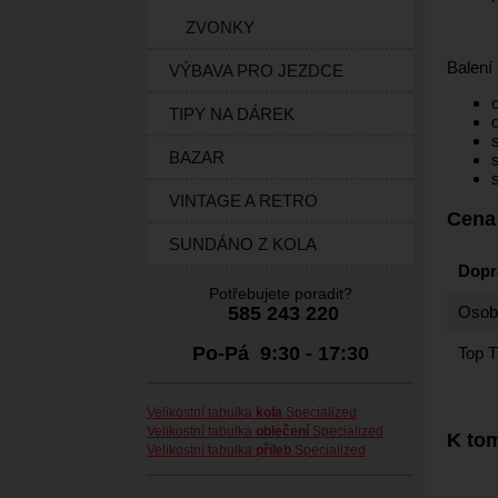
ZVONKY
Balení
VÝBAVA PRO JEZDCE
TIPY NA DÁREK
BAZAR
VINTAGE A RETRO
Cena
SUNDÁNO Z KOLA
Dopr
Potřebujete poradit?
585 243 220
Osobn
Po-Pá 9:30 - 17:30
Top T
Velikostní tabulka
kola
Specialized
Velikostní tabulka
oblečení
Specialized
K tom
Velikostní tabulka
přileb
Specialized