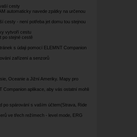
vaší cesty
OAM automaticky navede zpátky na určenou
í cesty - není potřeba jet domu tou stejnou
y vytvoří cestu
 po stejné cestě
h stránek s údaji pomocí ELEMNT Companion
ování zařízení a senzorů
sie, Oceanie a Jižní Ameriky. Mapy pro
T Companion aplikace, aby vás ostatní mohli
zd po spárování s vaším účtem(Strava, Ride
ů ve třech režímech - level mode, ERG