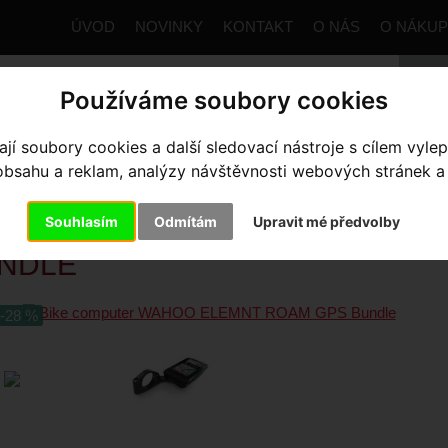
ÚVOD
NOVINKY
KONTAKT
O NÁS
O NÁKU
Používáme soubory cookies
trana
Výbava pro kolo
Cyklocomputery
GPS Navigace
í soubory cookies a další sledovací nástroje s cílem vylep
mputer WAHOO ELEMNT ROAM GPS Bundle
sahu a reklam, analýzy návštěvnosti webových stránek a z
Souhlasím
Odmítám
Upravit mé předvolby
KE COMPUTER WAHOO ELEMN
NDLE
-28 %