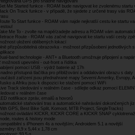
integrovaná GPS pro snadné navigování
Get Me Started funkce - ROAM bude navigovat ke zvolenému startu 
Back On Track funkce - v případě, že sjedete z určené trasy vás R
trasu
Route To Start funkce - ROAM vám najde nejkratší cestu ke startu vaš
cestou!
Take Me To - zvolte na mapě/zadejte adresu a ROAM vám automatick
Retrace Route - ROAM vás začně navigovat ke startu vaší cesty zpět
možnost uložení oblíbených lokací
plně přizpůsobitelná obrazovka - možnost přizpůsobení jednotlivýc
aplikace
Dual-band technologie - ANT+ a Bluetooth umožnuje připojení a napár
2 možnosti upevnění - out-front a řídítka
nabíjení pomocí USB - výdrž baterie až 17h
snadno přístupná tlačítka pro přibližování a oddalování obrazu s daty
součástí zařízení jsou přednahrané mapy Severní Ameriky, Evropy, A
Rusko a Afriku jsou k dispozici ke stažení pomocí WiFi
Live Track sledování v reálném čase - sdílejte odkaz pomocí ELEMN
sledovat v reálném čase
LED notifikace zpráv, emailů a hovorů
automatické stahování tras a automatické nahrávání dokončených jí
With GPS, Best Bike Split, Komoot, MTB Project, SingleTracks)
možnost ovládání KICKR, KICKR CORE a KICKR SNAP cyklotrenažer
mode, routes & history mode
kompatibilní s iPhonem 4s a novějším; Androidem 5.1 a novější
rozměry: 8,9 x 5,44 x 1,78 cm
hmotnost: 93,5 g