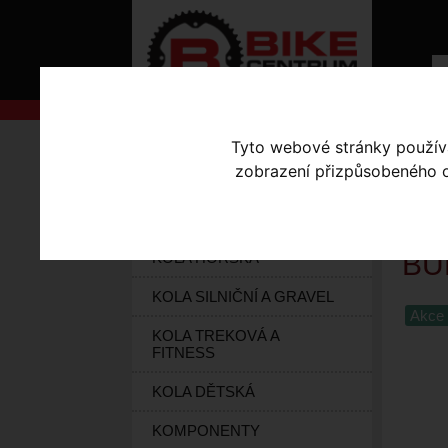
AKCE
Úvodní s
Tyto webové stránky používaj
Bike co
zobrazení přizpůsobeného ob
KOLA S-WORKS
ELEKTROKOLA
BI
BU
KOLA HORSKÁ
KOLA SILNIČNÍ A GRAVEL
Akce 
KOLA TREKOVÁ A
FITNESS
KOLA DĚTSKÁ
KOMPONENTY