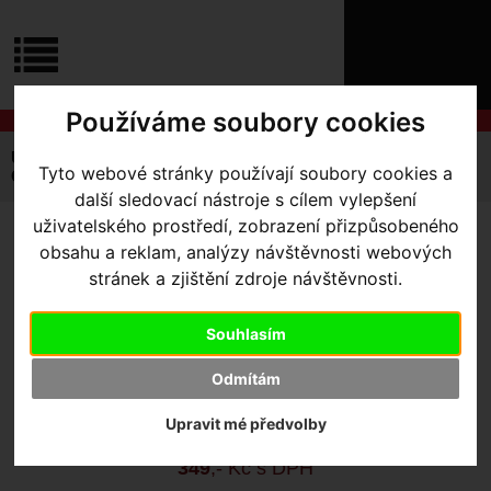
ÚVOD
NOVINKY
KONTAKT
O
NÁS
O
Používáme soubory cookies
NÁKUPU
SLUŽBY
REGISTRACE
Úvodní strana
Výbava pro kolo
Cyklocomputery
Tyto webové stránky používají soubory cookies a
PŘIHLÁŠ
GPS Navigace
Pouzdro Garmin Edge 520/820
✖
další sledovací nástroje s cílem vylepšení
PŘIHLAŠOVAC
uživatelského prostředí, zobrazení přizpůsobeného
POUZDRO GARMIN EDGE
obsahu a reklam, analýzy návštěvnosti webových
HESLO
stránek a zjištění zdroje návštěvnosti.
520/820
ZTRATILI JST
Souhlasím
Výrobce:
Garmin
Odmítám
Skladem:
Ano, v Olomouci
Dodací lhůta:
IHNED
Upravit mé předvolby
Záruční lhůta:
24 měsíců
349
,- Kč s DPH