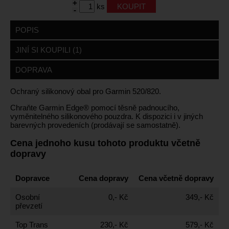
+
ks
-
POPIS
JINÍ SI KOUPILI (1)
DOPRAVA
Ochraný silikonový obal pro Garmin 520/820.
Chraňte Garmin Edge® pomocí těsně padnoucího,
vyměnitelného silikonového pouzdra. K dispozici i v jiných
barevných provedeních (prodávají se samostatně).
Cena jednoho kusu tohoto produktu včetně
dopravy
Dopravce
Cena dopravy
Cena včetně dopravy
Osobní
0,- Kč
349,- Kč
převzetí
Top Trans
230,- Kč
579,- Kč