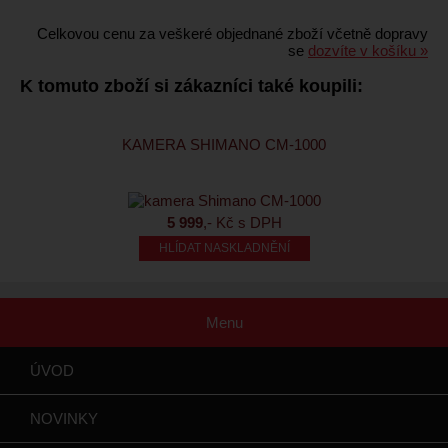
Celkovou cenu za veškeré objednané zboží včetně dopravy
se
dozvíte v košíku »
K tomuto zboží si zákazníci také koupili:
KAMERA SHIMANO CM-1000
5 999
,- Kč s DPH
HLÍDAT NASKLADNĚNÍ
Menu
ÚVOD
NOVINKY