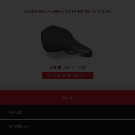
WOMEN'S POWER EXPERT WITH MIMIC
3 600
,- Kč s DPH
HLÍDAT NASKLADNĚNÍ
Menu
ÚVOD
NOVINKY