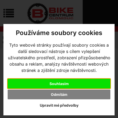
ÚVOD
NOVINKY
KONTAKT
O
NÁS
O
NÁKUPU
SLUŽBY
Používáme soubory cookies
REGISTRACE
Úvodní strana
Výbava pro kolo
Cyklocomputery
PŘIHLÁŠ
GPS Navigace
Pouzdro Garmin Edge 540/840
Tyto webové stránky používají soubory cookies a
✖
další sledovací nástroje s cílem vylepšení
PŘIHLAŠOVAC
uživatelského prostředí, zobrazení přizpůsobeného
POUZDRO GARMIN EDGE
HESLO
obsahu a reklam, analýzy návštěvnosti webových
540/840
- Černá
stránek a zjištění zdroje návštěvnosti.
ZTRATILI JST
Souhlasím
Výrobce:
Garmin
Skladem:
Ne
Odmítám
Dodací lhůta:
kontaktujte nás
Záruční lhůta:
24 měsíců
Upravit mé předvolby
490
,- Kč s DPH