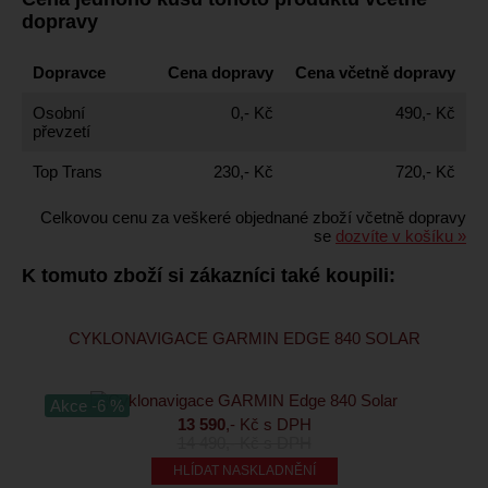
dopravy
Dopravce
Cena dopravy
Cena včetně dopravy
Osobní
0,- Kč
490,- Kč
převzetí
Top Trans
230,- Kč
720,- Kč
Celkovou cenu za veškeré objednané zboží včetně dopravy
se
dozvíte v košíku »
K tomuto zboží si zákazníci také koupili:
CYKLONAVIGACE GARMIN EDGE 840 SOLAR
Akce -6 %
13 590
,- Kč s DPH
14 490
,- Kč s DPH
HLÍDAT NASKLADNĚNÍ