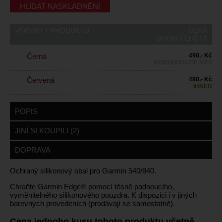
HLÍDAT NASKLADNĚNÍ
VARIANTY PRODUKTU
CENA
DODACÍ LHŮTA
Černá
490,- Kč
KONTAKTUJTE NÁS
Červená
490,- Kč
IHNED
POPIS
JINÍ SI KOUPILI (2)
DOPRAVA
Ochraný silikonový obal pro Garmin 540/840.
Chraňte Garmin Edge® pomocí těsně padnoucího,
vyměnitelného silikonového pouzdra. K dispozici i v jiných
barevných provedeních (prodávají se samostatně).
Cena jednoho kusu tohoto produktu včetně