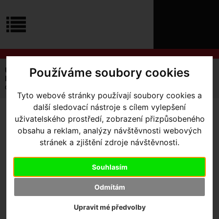
ÚVOD
NOVINKY
KONTAKT
O
NÁS
O
NÁKUPU
SLUŽBY
REGISTRACE
Používáme soubory cookies
Úvodní strana
Výbava pro kolo
Cyklocomputery
PŘIHLÁŠ
Příslušenství
✖
držák computeru K-EDGE Garmin Pro Specialized Roval
Tyto webové stránky používají soubory cookies a
PŘIHLAŠOVAC
další sledovací nástroje s cílem vylepšení
HESLO
DRŽÁK COMPUTERU K-
uživatelského prostředí, zobrazení přizpůsobeného
obsahu a reklam, analýzy návštěvnosti webových
EDGE GARMIN PRO
ZTRATILI JST
stránek a zjištění zdroje návštěvnosti.
SPECIALIZED ROVAL
Souhlasím
Odmítám
Výrobce:
K-Edge
Upravit mé předvolby
Skladem:
Ano, v Olomouci