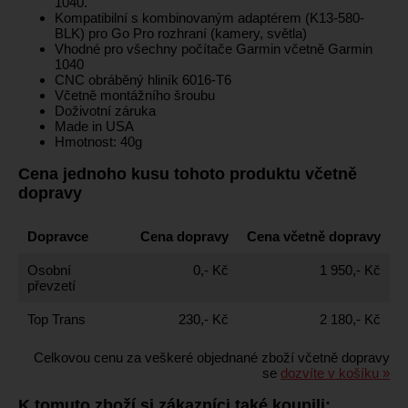
1040.
Kompatibilní s kombinovaným adaptérem (K13-580-
BLK) pro Go Pro rozhraní (kamery, světla)
Vhodné pro všechny počítače Garmin včetně Garmin
1040
CNC obráběný hliník 6016-T6
Včetně montážního šroubu
Doživotní záruka
Made in USA
Hmotnost: 40g
Cena jednoho kusu tohoto produktu včetně
dopravy
Dopravce
Cena dopravy
Cena včetně dopravy
Osobní
0,- Kč
1 950,- Kč
převzetí
Top Trans
230,- Kč
2 180,- Kč
Celkovou cenu za veškeré objednané zboží včetně dopravy
se
dozvíte v košíku »
K tomuto zboží si zákazníci také koupili: