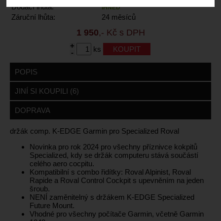
Dodací lhůta:
IHNED
Záruční lhůta:
24 měsíců
1 950
,- Kč s DPH
+
ks
-
POPIS
JINÍ SI KOUPILI (6)
DOPRAVA
držák comp. K-EDGE Garmin pro Specialized Roval
Novinka pro rok 2024 pro všechny příznivce kokpitů
Specialized, kdy se držák computeru stává součástí
celého aero cocpitu.
Kompatibilní s combo řidítky: Roval Alpinist, Roval
Rapide a Roval Control Cockpit s upevněním na jeden
šroub.
NENÍ zaměnitelný s držákem K-EDGE Specialized
Future Mount.
Vhodné pro všechny počítače Garmin, včetně Garmin