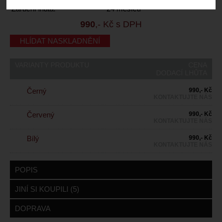
Záruční lhůta:
24 měsíců
990
,- Kč s DPH
HLÍDAT NASKLADNĚNÍ
VARIANTY PRODUKTU
CENA
DODACÍ LHŮTA
Černý
990,- Kč
KONTAKTUJTE NÁS
Červený
990,- Kč
KONTAKTUJTE NÁS
Bílý
990,- Kč
KONTAKTUJTE NÁS
POPIS
JINÍ SI KOUPILI (5)
DOPRAVA