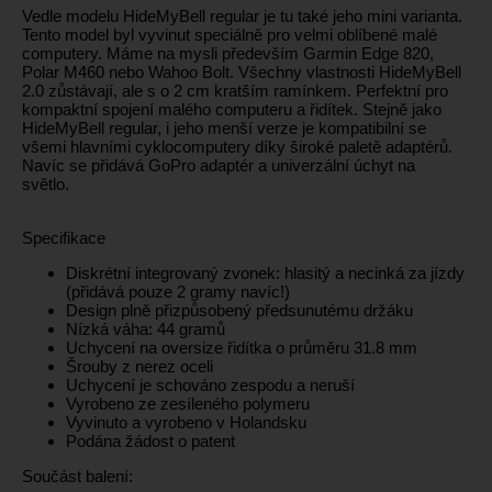
Vedle modelu HideMyBell regular je tu také jeho mini varianta.
Tento model byl vyvinut speciálně pro velmi oblíbené malé
computery. Máme na mysli především Garmin Edge 820,
Polar M460 nebo Wahoo Bolt. Všechny vlastnosti HideMyBell
2.0 zůstávají, ale s o 2 cm kratším ramínkem. Perfektní pro
kompaktní spojení malého computeru a řidítek. Stejně jako
HideMyBell regular, i jeho menší verze je kompatibilní se
všemi hlavními cyklocomputery díky široké paletě adaptérů.
Navíc se přidává GoPro adaptér a univerzální úchyt na
světlo.
Specifikace
Diskrétní integrovaný zvonek: hlasitý a necinká za jízdy
(přidává pouze 2 gramy navíc!)
Design plně přizpůsobený předsunutému držáku
Nízká váha: 44 gramů
Uchycení na oversize řidítka o průměru 31.8 mm
Šrouby z nerez oceli
Uchycení je schováno zespodu a neruší
Vyrobeno ze zesíleného polymeru
Vyvinuto a vyrobeno v Holandsku
Podána žádost o patent
Součást balení: