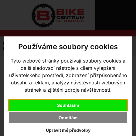
ÚVOD
NOVINKY
KONTAKT
O
NÁS
O
NÁKUPU
SLUŽBY
REGISTRACE
Úvodní strana
Výbava pro kolo
Cyklocomputery
Používáme soubory cookies
PŘIHLÁŠ
Příslušenství
Držák pro Wahoo/Garmin HideMyBell Mini
✖
PŘIHLAŠOVAC
Tyto webové stránky používají soubory cookies a
DRŽÁK PRO
další sledovací nástroje s cílem vylepšení
HESLO
uživatelského prostředí, zobrazení přizpůsobeného
WAHOO/GARMIN
obsahu a reklam, analýzy návštěvnosti webových
ZTRATILI JST
HIDEMYBELL MINI
- Černý
stránek a zjištění zdroje návštěvnosti.
Souhlasím
Odmítám
Výrobce:
Close The Gap
Skladem:
Ne
Upravit mé předvolby
Dodací lhůta:
kontaktujte nás