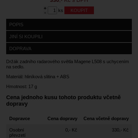
+
ks
-
POPIS
JINÍ SI KOUPILI
DOPRAVA
Držák zadního radarového světla Magene L508 s uchycením
na sedlo.
Materiál: hliníková slitina + ABS
Hmotnost: 17 g
Cena jednoho kusu tohoto produktu včetně
dopravy
Dopravce
Cena dopravy
Cena včetně dopravy
Osobní
0,- Kč
330,- Kč
převzetí