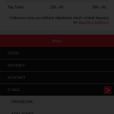
Top Trans
230,- Kč
560,- Kč
Celkovou cenu za veškeré objednané zboží včetně dopravy
se
dozvíte v košíku »
Menu
ÚVOD
NOVINKY
KONTAKT
O NÁS
PRODEJNA
KDO JSME?