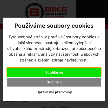
ÚVOD
NOVINKY
KONTAKT
O
NÁS
O
Používáme soubory cookies
NÁKUPU
SLUŽBY
REGISTRACE
Úvodní strana
Výbava pro kolo
Cyklocomputery
Tyto webové stránky používají soubory cookies a
PŘIHLÁŠ
Příslušenství
Magene L508 Bike Tail Light Saddle Bracket
další sledovací nástroje s cílem vylepšení
✖
PŘIHLAŠOVAC
uživatelského prostředí, zobrazení přizpůsobeného
MAGENE L508 BIKE TAIL
obsahu a reklam, analýzy návštěvnosti webových
HESLO
stránek a zjištění zdroje návštěvnosti.
LIGHT SADDLE BRACKET
ZTRATILI JST
Souhlasím
Výrobce:
Magene
Odmítám
Kód výrobce:
P013034401
Skladem:
Ano, v Olomouci
Upravit mé předvolby
Dodací lhůta:
IHNED
Záruční lhůta:
24 měsíců
330
,- Kč s DPH