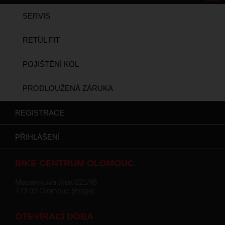
SERVIS
RETÜL FIT
POJIŠTĚNÍ KOL
PRODLOUŽENÁ ZÁRUKA
REGISTRACE
PŘIHLÁŠENÍ
BIKE CENTRUM OLOMOUC
Masarykova třída 821/46
779 00 Olomouc (
mapa
)
OTEVÍRACÍ DOBA