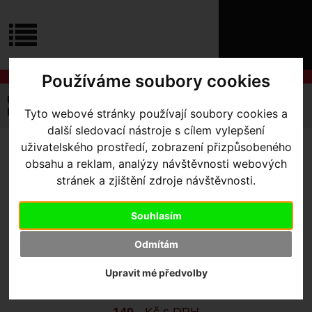
ÚVOD
NOVINKY
KONTAKT
O
NÁS
O
Používáme soubory cookies
NÁKUPU
SLUŽBY
REGISTRACE
Úvodní strana
Výbava pro kolo
Cyklocomputery
PŘIHLÁŠ
Příslušenství
objímka Cateye Strada Flex
Tyto webové stránky používají soubory cookies a
✖
další sledovací nástroje s cílem vylepšení
PŘIHLAŠOVAC
uživatelského prostředí, zobrazení přizpůsobeného
OBJÍMKA CATEYE STRADA
obsahu a reklam, analýzy návštěvnosti webových
HESLO
FLEX
stránek a zjištění zdroje návštěvnosti.
ZTRATILI JST
Souhlasím
Výrobce:
Cateye
Odmítám
Kód výrobce:
160-0280N
Skladem:
Ano, v Olomouci
Upravit mé předvolby
Dodací lhůta:
IHNED
Záruční lhůta:
24 měsíců
140
,- Kč s DPH