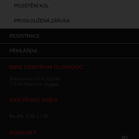
POJIŠTĚNÍ KOL
PRODLOUŽENÁ ZÁRUKA
REGISTRACE
PŘIHLÁŠENÍ
BIKE CENTRUM OLOMOUC
Masarykova třída 821/46
779 00 Olomouc (
mapa
)
OTEVÍRACÍ DOBA
Po–Pá
9:30–17:30
KONTAKT