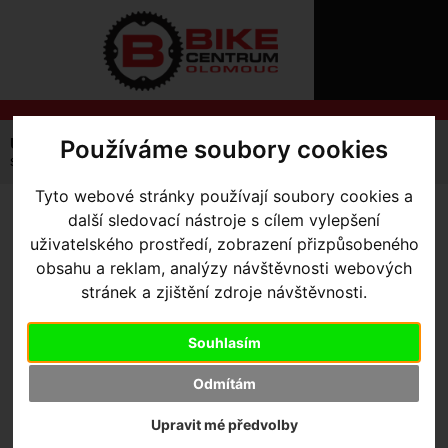
ÚVOD
NOVINKY
KONTAKT
O
NÁS
O
NÁKUPU
SLUŽBY
REGISTRACE
Používáme soubory cookies
Úvodní strana
Výbava pro kolo
Dětské sedačky
PŘIHLÁŠ
sedačka Author ABS - Guppy Maxi FF RS
✖
Tyto webové stránky používají soubory cookies a
PŘIHLAŠOVAC
další sledovací nástroje s cílem vylepšení
SEDAČKA AUTHOR ABS -
HESLO
uživatelského prostředí, zobrazení přizpůsobeného
GUPPY MAXI FF RS
obsahu a reklam, analýzy návštěvnosti webových
ZTRATILI JST
stránek a zjištění zdroje návštěvnosti.
Souhlasím
Výrobce:
Author
Odmítám
Kód výrobce:
660005
Skladem:
Ne
Upravit mé předvolby
Dodací lhůta:
kontaktujte nás