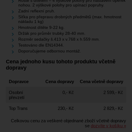
Roste s dítětem – 4 výškové polohy pro nastavení opěrek
nohou. 2 výškové polohy pro upínací popruhy.
Zadní reflexní pruh.
Síťka pro přepravu drobných předmětů (max. hmotnost
nákladu 1 kg)
Hmotnost dítěte 9-22 kg.
Držák pro průměr trubky 28-40 mm.
Rozměr sedačky š.413 x v.768 x h.559 mm.
Testováno dle EN14344.
Doporučujeme odbornou montáž.
Cena jednoho kusu tohoto produktu včetně
dopravy
Dopravce
Cena dopravy
Cena včetně dopravy
Osobní
0,- Kč
2 599,- Kč
převzetí
Top Trans
230,- Kč
2 829,- Kč
Celkovou cenu za veškeré objednané zboží včetně dopravy
se
dozvíte v košíku »