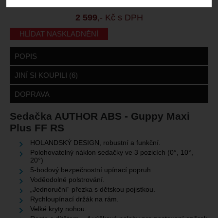
Záruční lhůta:
24 měsíců
2 599
,- Kč s DPH
HLÍDAT NASKLADNĚNÍ
POPIS
JINÍ SI KOUPILI (6)
DOPRAVA
Sedačka AUTHOR ABS - Guppy Maxi
Plus FF RS
HOLANDSKÝ DESIGN, robustní a funkční.
Polohovatelný náklon sedačky ve 3 pozicích (0°, 10°,
20°)
5-bodový bezpečnostní upínací popruh.
Voděodolné polstrování.
„Jednoruční“ přezka s dětskou pojistkou.
Rychloupínací držák na rám.
Velké kryty nohou.