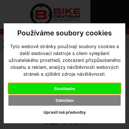
ÚVOD
NOVINKY
KONTAKT
O
NÁS
O
Používáme soubory cookies
NÁKUPU
SLUŽBY
REGISTRACE
Úvodní strana
Výbava pro kolo
Košíky
Arundel
PŘIHLÁŠ
Tyto webové stránky používají soubory cookies a
košík ARUNDEL MANDIBLE CAGE
✖
další sledovací nástroje s cílem vylepšení
PŘIHLAŠOVAC
uživatelského prostředí, zobrazení přizpůsobeného
KOŠÍK ARUNDEL MANDIBLE
obsahu a reklam, analýzy návštěvnosti webových
HESLO
stránek a zjištění zdroje návštěvnosti.
CAGE
ZTRATILI JST
Souhlasím
Výrobce:
4iiii wattmetr
Odmítám
Skladem:
Ne
Dodací lhůta:
kontaktujte nás
Upravit mé předvolby
Záruční lhůta:
24 měsíců
1 900
,- Kč s DPH