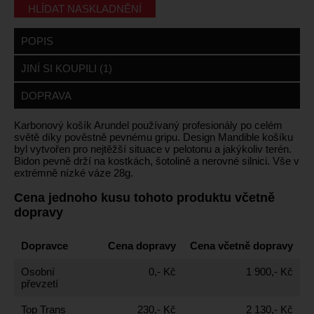
HLÍDAT NASKLADNĚNÍ
POPIS
JINÍ SI KOUPILI (1)
DOPRAVA
Karbonový košík Arundel používaný profesionály po celém
světě díky pověstně pevnému gripu. Design Mandible košíku
byl vytvořen pro nejtěžší situace v pelotonu a jakýkoliv terén.
Bidon pevně drží na kostkách, šotolině a nerovné silnici. Vše v
extrémně nízké váze 28g.
Cena jednoho kusu tohoto produktu včetně
dopravy
Dopravce
Cena dopravy
Cena včetně dopravy
Osobní
0,- Kč
1 900,- Kč
převzetí
Top Trans
230,- Kč
2 130,- Kč