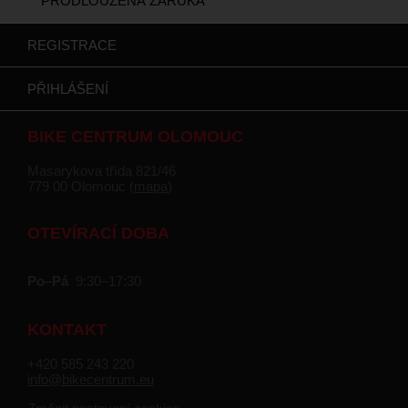
PRODLOUŽENÁ ZÁRUKA
REGISTRACE
PŘIHLÁŠENÍ
BIKE CENTRUM OLOMOUC
Masarykova třída 821/46
779 00 Olomouc (
mapa
)
OTEVÍRACÍ DOBA
Po–Pá
9:30–17:30
KONTAKT
+420 585 243 220
info@bikecentrum.eu