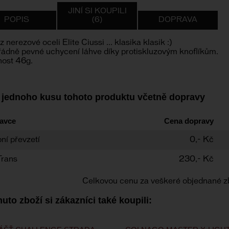
JINÍ SI KOUPILI
POPIS
(6)
DOPRAVA
z nerezové oceli Elite Ciussi ... klasika klasik :)
ádně pevné uchycení láhve díky protiskluzovým knoflíkům.
ost 46g.
 jednoho kusu tohoto produktu včetně dopravy
avce
Cena dopravy
ní převzetí
0,- Kč
Trans
230,- Kč
Celkovou cenu za veškeré objednané z
uto zboží si zákazníci také koupili: