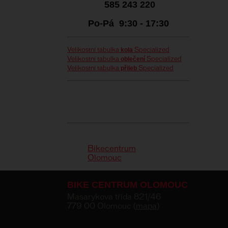
585 243 220
Po-Pá 9:30 - 17:30
kola
Velikostní tabulka
Specialized
oblečení
Velikostní tabulka
Specialized
přileb
Velikostní tabulka
Specialized
Bikecentrum
Olomouc
BIKE CENTRUM OLOMOUC
Masarykova třída 821/46
779 00 Olomouc (
mapa
)