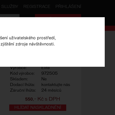
SLUŽBY
REGISTRACE
PŘIHLÁŠENÍ
Celková cena:
0
,- Kč
X stříbrný
šení uživatelského prostředí,
jištění zdroje návštěvnosti.
RNÝ
Výrobce:
Elite
Kód výrobce:
972505
Skladem:
Ne
Dodací lhůta:
kontaktujte nás
Záruční lhůta:
24 měsíců
550
,- Kč s DPH
HLÍDAT NASKLADNĚNÍ