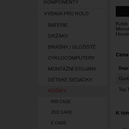
KOMPONENTY
VÝBAVA PRO KOLO
Košík 
BATERIE
Mimoř
Hmotn
DRŽÁKY
BRAŠNY / ÚLOŽIŠTĚ
Cena
CYKLOCOMPUTERY
Dopr
MONTÁŽNÍ STOJANY
Osob
DĚTSKÉ SEDAČKY
Top 
KOŠÍKY
RIB CAGE
K tom
ZEE CAGE
E CAGE