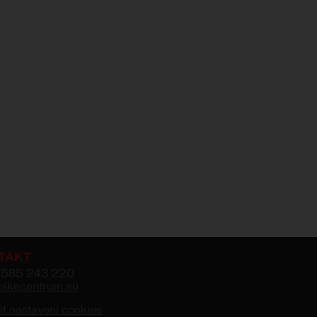
TAKT
 585 243 220
bikecentrum.eu
t nastavení cookies