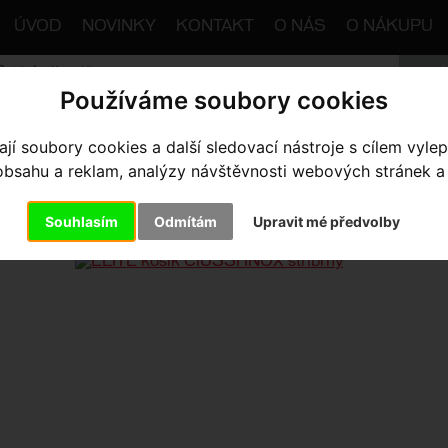
ÚVOD
NOVINKY
KONTAKT
O NÁS
O NÁKUPU
Používáme soubory cookies
trana
Výbava pro kolo
Košíky
ELITE košík CIUSSI INO
í soubory cookies a další sledovací nástroje s cílem vylep
sahu a reklam, analýzy návštěvnosti webových stránek a z
ITE KOŠÍK CIUSSI INOX STŘÍB
Souhlasím
Odmítám
Upravit mé předvolby