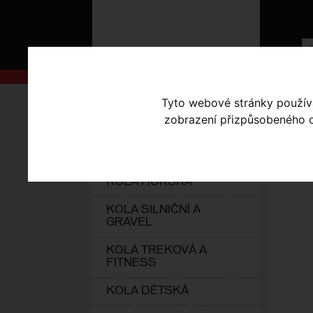
AKCE
Úvodní s
Tyto webové stránky používaj
zobrazení přizpůsobeného ob
KOLA S-WORKS
EL
ELEKTROKOLA
KOLA HORSKÁ
KOLA SILNIČNÍ A
GRAVEL
KOLA TREKOVÁ A
FITNESS
KOLA DĚTSKÁ