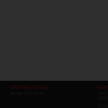
OTEVÍRACÍ DOBA
KON
Po–Pá
+420
9:30–17:30
info@
Změni