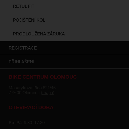
RETÜL FIT
POJIŠTĚNÍ KOL
PRODLOUŽENÁ ZÁRUKA
REGISTRACE
PŘIHLÁŠENÍ
BIKE CENTRUM OLOMOUC
Masarykova třída 821/46
779 00 Olomouc (
mapa
)
OTEVÍRACÍ DOBA
Po–Pá
9:30–17:30