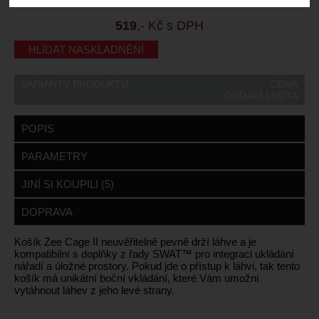
Záruční lhůta:
24 měsíců
519
,- Kč s DPH
HLÍDAT NASKLADNĚNÍ
VARIANTY PRODUKTU
CENA
DODACÍ LHŮTA
POPIS
PARAMETRY
JINÍ SI KOUPILI (5)
DOPRAVA
Košík Zee Cage II neuvěřitelně pevně drží láhve a je
kompatibilní s doplňky z řady SWAT™ pro integraci ukládání
nářadí a úložné prostory. Pokud jde o přístup k láhvi, tak tento
košík má unikátní boční vkládání, které Vám umožní
vytáhnout láhev z jeho levé strany.