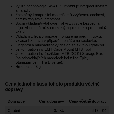
Využití technologie SWAT™ umožňuje integraci úložiště
a nářadí.
Zpevněný kompozitní materiál má zvýšenou odolnost,
aniž by zvyšoval hmotnost.
Boční vkládání/vytahování lahví zvyšuje bezpečí a
přijde vhod u rámů s omezeným prostorem pro montáž
košíku.
Vkládání z leva v případě montáže na přední trubku,
vkládání z prava v případě montáže na sedlovku.
Elegantní a minimalistický design se skvělou grafikou.
Je kompatibilní s EMT Cage Mount MTB Tool.
Je kompatibilní s úložištěm MTB XC Kit Storage Box
(na odpovídajících modelech kol z řad Epic,
Stumpjumper HT a Diverge).
Hmotnost: 43 g
Cena jednoho kusu tohoto produktu včetně
dopravy
Dopravce
Cena dopravy
Cena včetně dopravy
Osobní
0,- Kč
519,- Kč