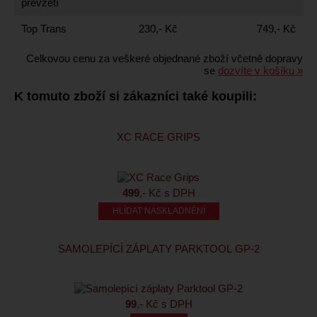
převzetí
Top Trans
230,- Kč
749,- Kč
Celkovou cenu za veškeré objednané zboží včetně dopravy
se
dozvíte v košíku »
K tomuto zboží si zákazníci také koupili:
XC RACE GRIPS
499
,- Kč s DPH
HLÍDAT NASKLADNĚNÍ
SAMOLEPÍCÍ ZÁPLATY PARKTOOL GP-2
99
,- Kč s DPH