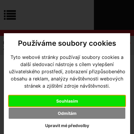
ÚVOD
NOVINKY
KONTAKT
O
NÁS
O
NÁKUPU
SLUŽBY
REGISTRACE
Používáme soubory cookies
Úvodní strana
Výbava pro kolo
Košíky
Zee Cage
PŘIHLÁŠ
Zee Cage II - Left
✖
Tyto webové stránky používají soubory cookies a
PŘIHLAŠOVAC
další sledovací nástroje s cílem vylepšení
ZEE CAGE II - LEFT
- MATTE
HESLO
uživatelského prostředí, zobrazení přizpůsobeného
BLK/MONGRN
obsahu a reklam, analýzy návštěvnosti webových
ZTRATILI JST
stránek a zjištění zdroje návštěvnosti.
Souhlasím
Výrobce:
Specialized
Odmítám
Kód výrobce:
Skladem:
Ne
Upravit mé předvolby
Dodací lhůta:
kontaktujte nás