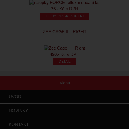
75
,- Kč s DPH
HLÍDAT NASKLADNĚNÍ
ZEE CAGE II – RIGHT
490
,- Kč s DPH
Menu
ÚVOD
NOVINKY
KONTAKT