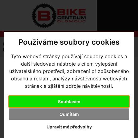
ÚVOD
NOVINKY
KONTAKT
O
NÁS
O
NÁKUPU
SLUŽBY
Používáme soubory cookies
REGISTRACE
Úvodní strana
Výbava pro kolo
Lahve
PŘIHLÁŠ
lahev Elite na drobné díly BYASI 23 šedá 400ml
✖
Tyto webové stránky používají soubory cookies a
PŘIHLAŠOVAC
další sledovací nástroje s cílem vylepšení
LAHEV ELITE NA DROBNÉ
uživatelského prostředí, zobrazení přizpůsobeného
HESLO
obsahu a reklam, analýzy návštěvnosti webových
DÍLY BYASI 23 ŠEDÁ 400ML
ZTRATILI JST
stránek a zjištění zdroje návštěvnosti.
Souhlasím
Výrobce:
Elite
Skladem:
Ano, v Olomouci
Odmítám
Dodací lhůta:
IHNED
Záruční lhůta:
24 měsíců
Upravit mé předvolby
199
,- Kč s DPH