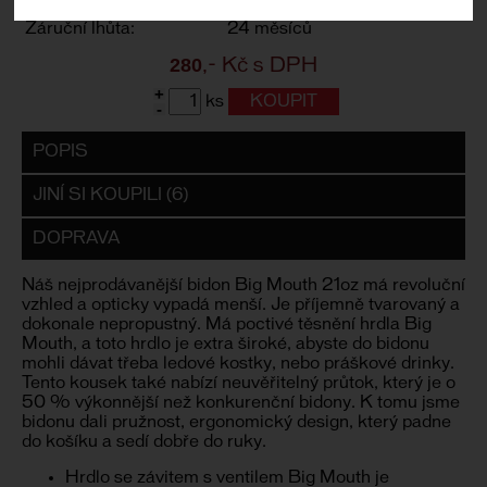
Dodací lhůta:
IHNED
Záruční lhůta:
24 měsíců
280
,- Kč s DPH
+
ks
-
POPIS
JINÍ SI KOUPILI (6)
DOPRAVA
Náš nejprodávanější bidon Big Mouth 21oz má revoluční
vzhled a opticky vypadá menší. Je příjemně tvarovaný a
dokonale nepropustný. Má poctivé těsnění hrdla Big
Mouth, a toto hrdlo je extra široké, abyste do bidonu
mohli dávat třeba ledové kostky, nebo práškové drinky.
Tento kousek také nabízí neuvěřitelný průtok, který je o
50 % výkonnější než konkurenční bidony. K tomu jsme
bidonu dali pružnost, ergonomický design, který padne
do košíku a sedí dobře do ruky. ​
Hrdlo se závitem s ventilem Big Mouth je