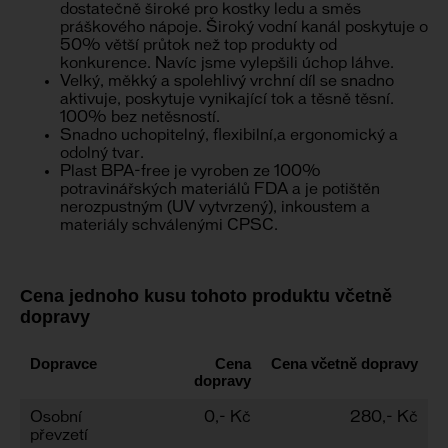
dostatečně široké pro kostky ledu a směs
práškového nápoje. Široký vodní kanál poskytuje o
50% větší průtok než top produkty od
konkurence. Navíc jsme vylepšili úchop láhve.
Velký, měkký a spolehlivý vrchní díl se snadno
aktivuje, poskytuje vynikající tok a těsně těsní.
100% bez netěsností.
Snadno uchopitelný, flexibilní,a ergonomický a
odolný tvar.
Plast BPA-free je vyroben ze 100%
potravinářských materiálů FDA a je potištěn
nerozpustným (UV vytvrzený), inkoustem a
materiály schválenými CPSC.
Cena jednoho kusu tohoto produktu včetně
dopravy
Dopravce
Cena
Cena včetně dopravy
dopravy
Osobní
0,- Kč
280,- Kč
převzetí