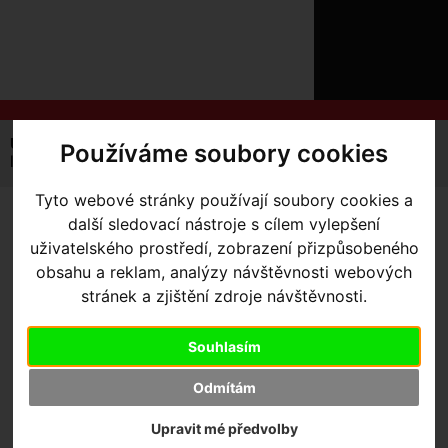
ÚVOD
NOVINKY
KONTAKT
O
NÁS
O
NÁKUPU
SLUŽBY
REGISTRACE
Úvodní strana
Výbava pro kolo
Lahve
Používáme soubory cookies
PŘIHLÁ
lahev Specilaized Big Mouth 24oz Translucent S-Logo
✖
PŘIHLAŠOVAC
Tyto webové stránky používají soubory cookies a
další sledovací nástroje s cílem vylepšení
LAHEV SPECILAIZED BIG
HESL
uživatelského prostředí, zobrazení přizpůsobeného
MOUTH 24OZ
obsahu a reklam, analýzy návštěvnosti webových
ZTRATILI JS
TRANSLUCENT S-LOGO
stránek a zjištění zdroje návštěvnosti.
Souhlasím
Odmítám
Výrobce:
Specialized
Kód výrobce:
44423-2438
Upravit mé předvolby
Skladem:
Ano, v Olomouci