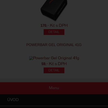
170
,- Kč s DPH
POWERBAR GEL ORIGINAL 41G
59
,- Kč s DPH
Menu
ÚVOD