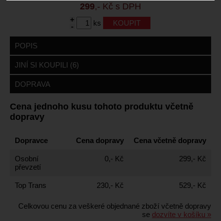
299
,- Kč s DPH
+
ks
-
POPIS
JINÍ SI KOUPILI (6)
DOPRAVA
Cena jednoho kusu tohoto produktu včetně
dopravy
Dopravce
Cena dopravy
Cena včetně dopravy
Osobní
0,- Kč
299,- Kč
převzetí
Top Trans
230,- Kč
529,- Kč
Celkovou cenu za veškeré objednané zboží včetně dopravy
se
dozvíte v košíku »