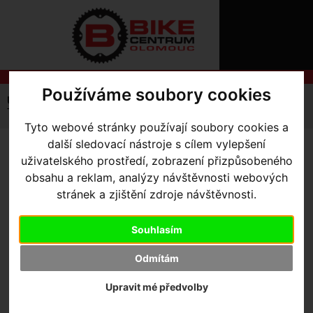
ÚVOD
NOVINKY
KONTAKT
O
NÁS
O
NÁKUPU
SLUŽBY
Používáme soubory cookies
REGISTRACE
Úvodní strana
Výbava pro kolo
Lepení a tmely
PŘIHLÁŠ
Tire repair Dynaplug knoty s kulatými hroty 5ks
✖
Tyto webové stránky používají soubory cookies a
PŘIHLAŠOVAC
další sledovací nástroje s cílem vylepšení
TIRE REPAIR DYNAPLUG
uživatelského prostředí, zobrazení přizpůsobeného
HESLO
obsahu a reklam, analýzy návštěvnosti webových
KNOTY S KULATÝMI HROTY
ZTRATILI JST
stránek a zjištění zdroje návštěvnosti.
5KS
Souhlasím
Výrobce:
Dynaplug
Odmítám
Skladem:
Ano, v Olomouci
Dodací lhůta:
Upravit mé předvolby
IHNED
Záruční lhůta:
24 měsíců