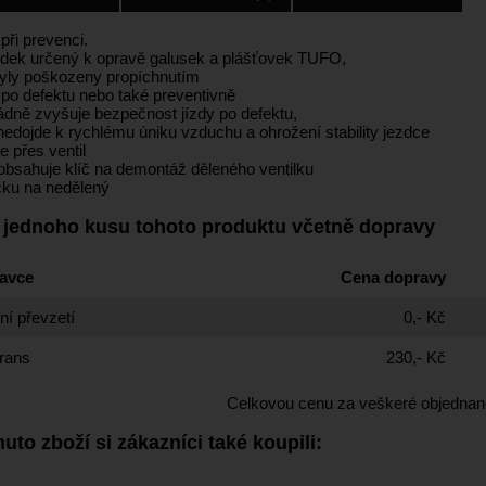
 při prevenci.
edek určený k opravě galusek a plášťovek TUFO,
byly poškozeny propíchnutím
í po defektu nebo také preventivně
dně zvyšuje bezpečnost jízdy po defektu,
nedojde k rychlému úniku vzduchu a ohrožení stability jezdce
e přes ventil
 obsahuje klíč na demontáž děleného ventilku
ičku na nedělený
 jednoho kusu tohoto produktu včetně dopravy
avce
Cena dopravy
í převzetí
0,- Kč
rans
230,- Kč
Celkovou cenu za veškeré objednan
uto zboží si zákazníci také koupili: