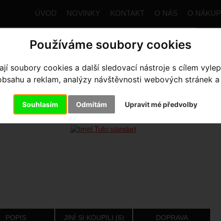
ÚVOD
NOVINKY
KONTAKT
O NÁS
O NÁKU
Používáme soubory cookies
í soubory cookies a další sledovací nástroje s cílem vylep
trana
Výbava pro kolo
Lepení a tmely
tmel Tufo standart
sahu a reklam, analýzy návštěvnosti webových stránek a z
EL TUFO STANDART
Souhlasím
Odmítám
Upravit mé předvolby
POPIS
JINÍ SI KOUPILI (6)
DOPRAVA