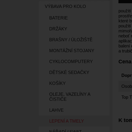
VÝBAVA PRO KOLO
použití
prostř
BATERIE
které 
použit
DRŽÁKY
mimořá
neboť 
BRAŠNY / ÚLOŽIŠTĚ
aplikac
balení
MONTÁŽNÍ STOJANY
a trub
Cena
CYKLOCOMPUTERY
DĚTSKÉ SEDAČKY
Dopr
KOŠÍKY
Osobn
OLEJE, VAZELÍNY A
Top T
ČISTIČE
LAHVE
K tom
LEPENÍ A TMELY
NÁŘADÍ / SWAT