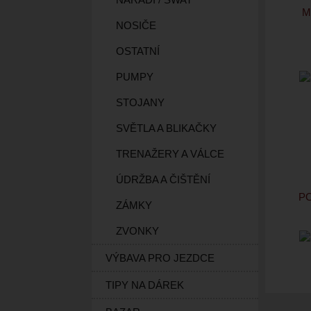
M
NOSIČE
OSTATNÍ
PUMPY
STOJANY
SVĚTLA A BLIKAČKY
TRENAŽERY A VÁLCE
ÚDRŽBA A ČIŠTĚNÍ
P
ZÁMKY
ZVONKY
VÝBAVA PRO JEZDCE
TIPY NA DÁREK